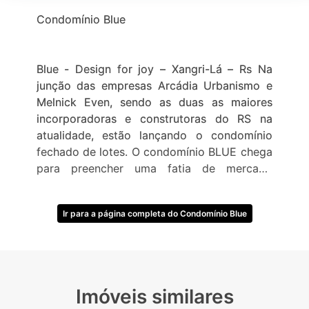
Condomínio Blue
Blue - Design for joy – Xangri-Lá – Rs Na
junção das empresas Arcádia Urbanismo e
Melnick Even, sendo as duas as maiores
incorporadoras e construtoras do RS na
atualidade, estão lançando o condomínio
fechado de lotes. O condomínio BLUE chega
para preencher uma fatia de mercado
carente dentre os condomínios fechados de
Xangri-Lá para clientes que procuram um
Ir para a página completa do Condomínio Blue
condomínio no centro da cidade e próximo
ao mar com fácil acesso pela Av.
Paraguassú, localização privilegiada no
ponto mais nobre entre os condomínio
Enseada Xangri-Lá e Las Dunas Beira Mar,
Imóveis similares
com terrenos de 250 m² a 460 m² . O