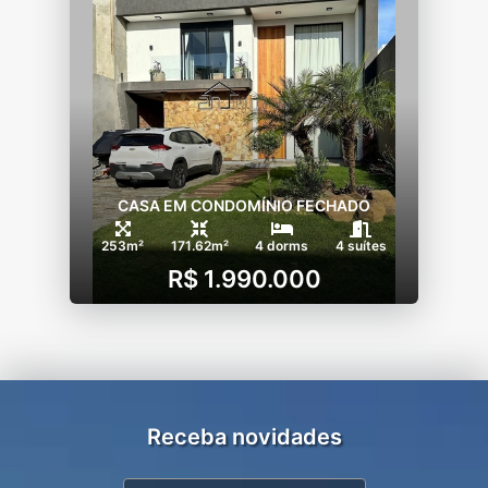
CASA EM CONDOMÍNIO FECHADO
253m²
171.62m²
4 dorms
4 suítes
R$ 1.990.000
Receba novidades