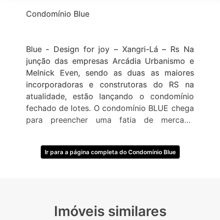
Condomínio Blue
Blue - Design for joy – Xangri-Lá – Rs Na
junção das empresas Arcádia Urbanismo e
Melnick Even, sendo as duas as maiores
incorporadoras e construtoras do RS na
atualidade, estão lançando o condomínio
fechado de lotes. O condomínio BLUE chega
para preencher uma fatia de mercado
carente dentre os condomínios fechados de
Xangri-Lá para clientes que procuram um
Ir para a página completa do Condomínio Blue
condomínio no centro da cidade e próximo
ao mar com fácil acesso pela Av.
Paraguassú, localização privilegiada no
ponto mais nobre entre os condomínio
Enseada Xangri-Lá e Las Dunas Beira Mar,
Imóveis similares
com terrenos de 250 m² a 460 m² . O