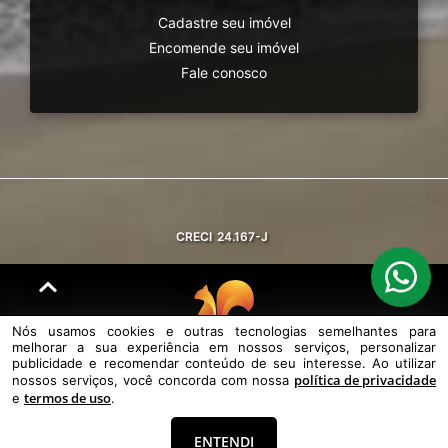
Cadastre seu imóvel
Encomende seu imóvel
Fale conosco
CRECI
24.167-J
Nós usamos cookies e outras tecnologias semelhantes para
melhorar a sua experiência em nossos serviços, personalizar
© DESENVOLVIDO PELA
AGIL.NET
publicidade e recomendar conteúdo de seu interesse. Ao utilizar
política de privacidade
nossos serviços, você concorda com nossa
Nós usamos cookies e outras tecnologias semelhantes para melhorar a
termos de uso
sua experiência em nossos serviços, personalizar publicidade e
e
.
recomendar conteúdo de seu interesse. Ao utilizar nossos serviços,
você concorda com nossa política de privacidade e termos de uso.
ENTENDI