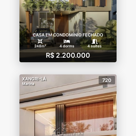
CASA EM CONDOMÍNIO FECHADO
248m²
4 dorms
4 suítes
R$ 2.200.000
XANGRI-LÁ
720
Marina