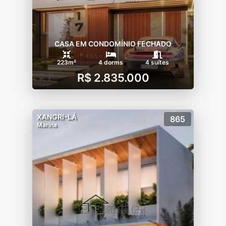
CASA EM CONDOMÍNIO FECHADO
223m²
4 dorms
4 suítes
R$ 2.835.000
XANGRI-LÁ
865
Marina