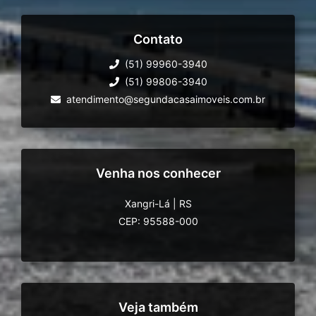
Contato
(51) 99960-3940
(51) 99806-3940
atendimento@segundacasaimoveis.com.br
Venha nos conhecer
Xangri-Lá
|
RS
CEP: 95588-000
Veja também