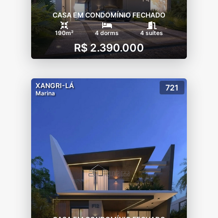
CASA EM CONDOMÍNIO FECHADO
190m²
4 dorms
4 suítes
R$ 2.390.000
XANGRI-LÁ
721
Marina