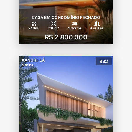
CASA EM CONDOMÍNIO FECHADO
240m²
230m²
4 dorms
4 suítes
R$ 2.800.000
XANGRI-LÁ
832
Marina