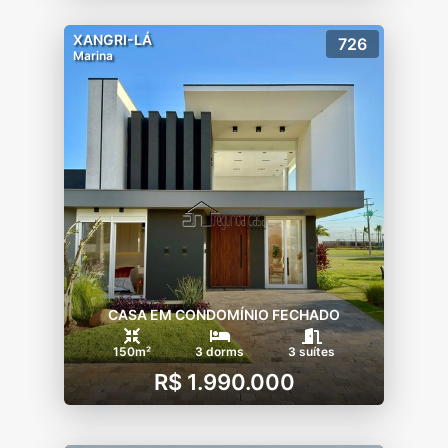
XANGRI-LÁ
726
Marina
CASA EM CONDOMÍNIO FECHADO
150m²
3 dorms
3 suítes
R$ 1.990.000