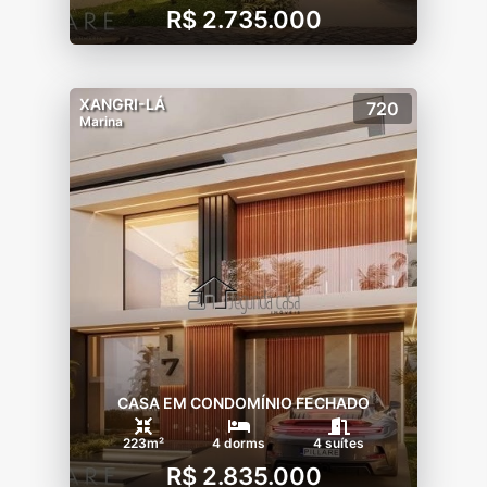
R$ 2.735.000
-PARADOURO EXCLUSIVO À BEIRA MAR
XANGRI-LÁ
720
Marina
CASA EM CONDOMÍNIO FECHADO
223m²
4 dorms
4 suítes
R$ 2.835.000