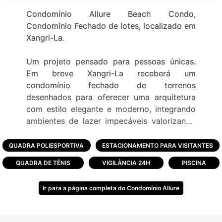
Condomínio Allure Beach Condo,
Condomínio Fechado de lotes, localizado em
Xangri-La.
Um projeto pensado para pessoas únicas.
Em breve Xangri-La receberá um
condomínio fechado de terrenos
desenhados para oferecer uma arquitetura
com estilo elegante e moderno, integrando
ambientes de lazer impecáveis valorizando
cada detalhe para lhe surpreender.
QUADRA POLIESPORTIVA
ESTACIONAMENTO PARA VISITANTES
Um novo conceito de Beach Condo,
QUADRA DE TÊNIS
VIGILÂNCIA 24H
PISCINA
inspirado em resorts e hotéis do exterior, ao
alcance de sua família.
Ir para a página completa do Condomínio Allure
O Allure Beach Condo carrega em si a
sofisticação, mas sem esquecer da