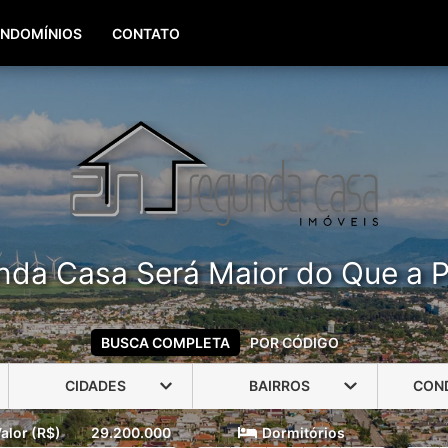
(51) 99960-3940
(51) 99806-3940
NDOMÍNIOS
CONTATO
nda Casa Será Maior do Que a P
BUSCA COMPLETA
POR CÓDIGO
CIDADES
BAIRROS
CON
alor (R$)
29.200.000
Dormitórios