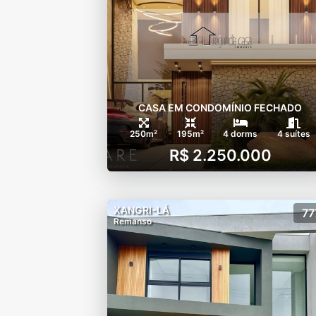
-Assador gourmet
-Quadra de tênis descoberta
-Quadra de tênis coberta-sa
- Quadra de Futebol 7
- Quadra de Futebol 5
- Quadra de Beach tênis
CASA EM CONDOMÍNIO FECHADO
250m²
195m²
4 dorms
4 suítes
R$ 2.250.000
XANGRI-LÁ
77
Remanso