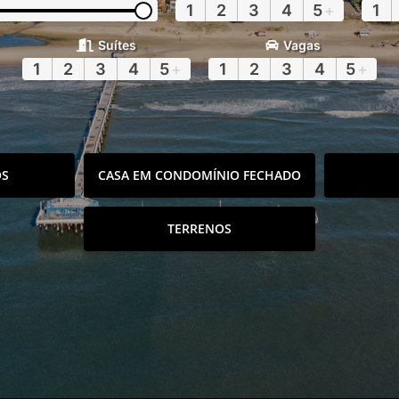
1
2
3
4
5
+
1
Suítes
Vagas
1
2
3
4
5
+
1
2
3
4
5
+
OS
CASA EM CONDOMÍNIO FECHADO
TERRENOS