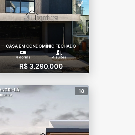
CASA EM CONDOMÍNIO FECHADO
4 dorms
4 suítes
R$ 3.290.000
ANGRI-LÁ
18
emanso