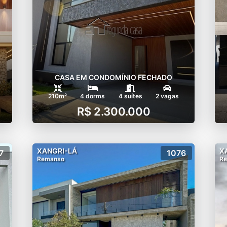
 - piso rápido
ibro
CASA EM CONDOMÍNIO FECHADO
210m²
4 dorms
4 suítes
2 vagas
R$ 2.300.000
XANGRI-LÁ
X
7
1076
Remanso
R