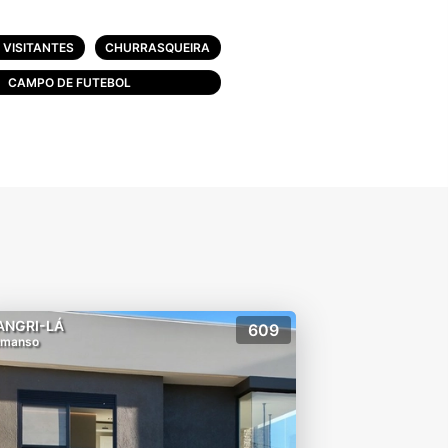
oas sentadas cada.
VISITANTES
CHURRASQUEIRA
CAMPO DE FUTEBOL
jeto de segurança.
ANGRI-LÁ
609
emanso