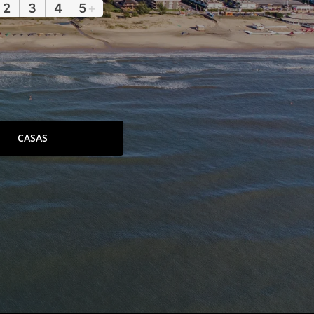
2
3
4
5
+
CASAS