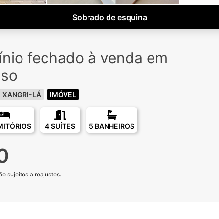
Sobrado de esquina
nio fechado à venda em
nso
XANGRI-LÁ
IMÓVEL
MITÓRIOS
4 SUÍTES
5 BANHEIROS
0
o sujeitos a reajustes.