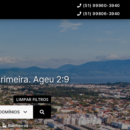
(51) 99960-3940
(51) 99806-3940
rimeira. Ageu 2:9
LIMPAR FILTROS
DOMÍNIOS
Banheiros