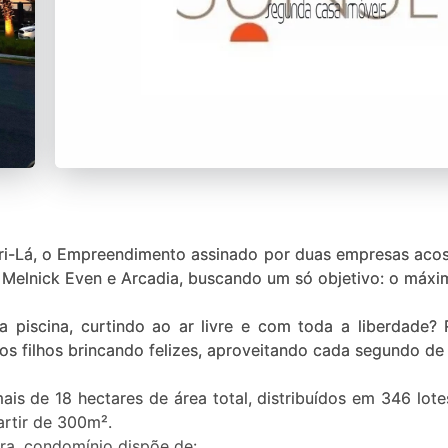
gri-Lá, o Empreendimento assinado por duas empresas aco
 Melnick Even e Arcadia, buscando um só objetivo: o máxi
a piscina, curtindo ao ar livre e com toda a liberdade? 
s filhos brincando felizes, aproveitando cada segundo de
s de 18 hectares de área total, distribuídos em 346 lot
artir de 300m².
ra, condomínio dispõe de: