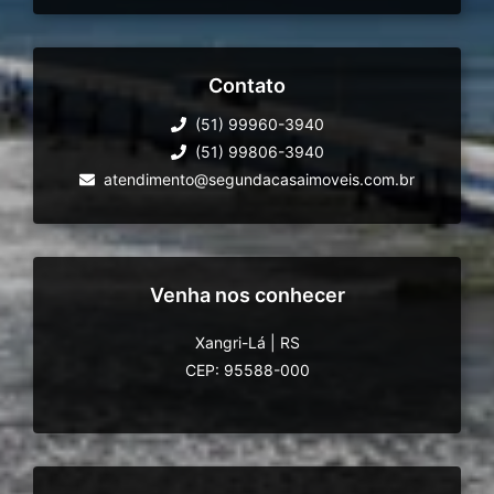
Contato
(51) 99960-3940
(51) 99806-3940
atendimento@segundacasaimoveis.com.br
Venha nos conhecer
Xangri-Lá
|
RS
CEP: 95588-000