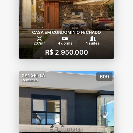
CASA EM CONDOMÍNIO FECHADO
237m²
4 dorms
4 suítes
R$ 2.950.000
XANGRI-LÁ
609
Remanso