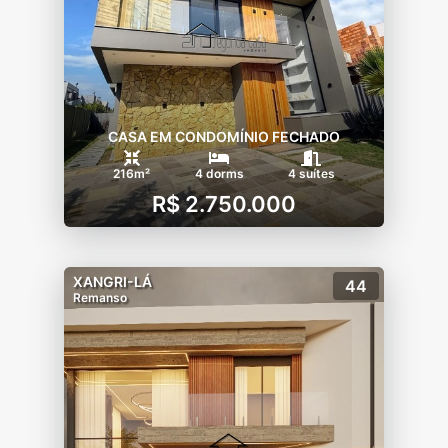
- Quadra de Futebol 5
- Quadra de Beach tênis
CASA EM CONDOMÍNIO FECHADO
216m²
4 dorms
4 suítes
R$ 2.750.000
XANGRI-LÁ
44
Remanso