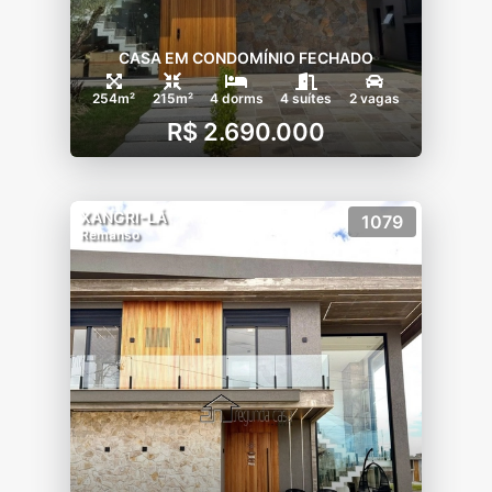
CASA EM CONDOMÍNIO FECHADO
254m²
215m²
4 dorms
4 suítes
2 vagas
R$ 2.690.000
XANGRI-LÁ
1079
Remanso