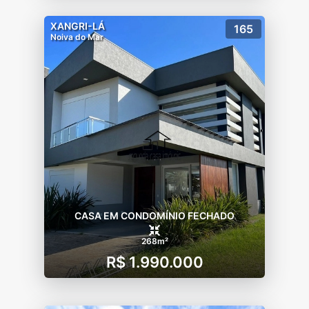
XANGRI-LÁ
165
Noiva do Mar
CASA EM CONDOMÍNIO FECHADO
268m²
R$ 1.990.000