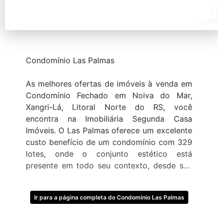
Condomínio Las Palmas
As melhores ofertas de imóveis à venda em
Condomínio Fechado em Noiva do Mar,
Xangri-Lá, Litoral Norte do RS, você
encontra na Imobiliária Segunda Casa
Imóveis. O Las Palmas oferece um excelente
custo benefício de um condomínio com 329
lotes, onde o conjunto estético está
presente em todo seu contexto, desde sua
arquitetura mediterrânea, inspirada no estilo
de Punta del Este, até seu conceito de
Ir para a página completa do Condomínio Las Palmas
marca, oferece uma estrutura de lazer e
descanso por um preço extraordinariamente