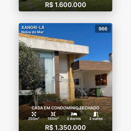
R$ 1.600.000
XANGRI-LÁ
966
Noiva do Mar
CASA EM CONDOMÍNIO FECHADO
250m²
150m²
3 dorms
3 suítes
R$ 1.350.000