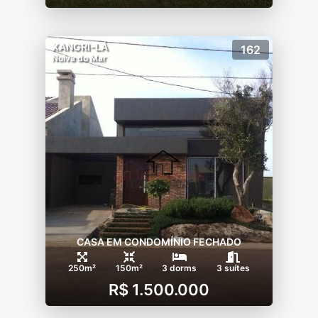
XANGRI-LÁ
162
Noiva do Mar
CASA EM CONDOMÍNIO FECHADO
250m²
150m²
3 dorms
3 suítes
R$ 1.500.000