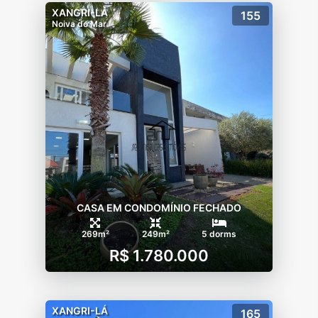
XANGRI-LÁ
155
Noiva do Mar
CASA EM CONDOMÍNIO FECHADO
269m²
249m²
5 dorms
R$ 1.780.000
XANGRI-LÁ
165