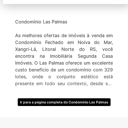
Condomínio Las Palmas
As melhores ofertas de imóveis à venda em
Condomínio Fechado em Noiva do Mar,
Xangri-Lá, Litoral Norte do RS, você
encontra na Imobiliária Segunda Casa
Imóveis. O Las Palmas oferece um excelente
custo benefício de um condomínio com 329
lotes, onde o conjunto estético está
presente em todo seu contexto, desde sua
arquitetura mediterrânea, inspirada no estilo
de Punta del Este, até seu conceito de
Ir para a página completa do Condomínio Las Palmas
marca, oferece uma estrutura de lazer e
descanso por um preço extraordinariamente
baixo comparado aos demais. Lotes, casas e
sobrados bem localizados com acesso via