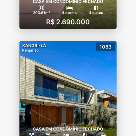
CASA EM CONDOMÍNIO FECHADO
203.61m²
4 dorms
4 suítes
R$ 2.690.000
XANGRI-LÁ
1083
Remanso
CASA EM CONDOMÍNIO FECHADO