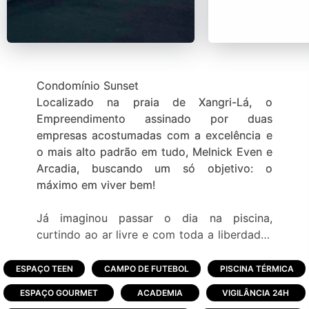
Condomínio Sunset
Localizado na praia de Xangri-Lá, o
Empreendimento assinado por duas
empresas acostumadas com a excelência e
o mais alto padrão em tudo, Melnick Even e
Arcadia, buscando um só objetivo: o
máximo em viver bem!
Já imaginou passar o dia na piscina,
curtindo ao ar livre e com toda a liberdade?
Reunir os amigos para viver momentos de
diversão? Ver os filhos brincando felizes,
ESPAÇO TEEN
CAMPO DE FUTEBOL
PISCINA TÉRMICA
aproveitando cada segundo de segurança?
ESPAÇO GOURMET
ACADEMIA
VIGILÂNCIA 24H