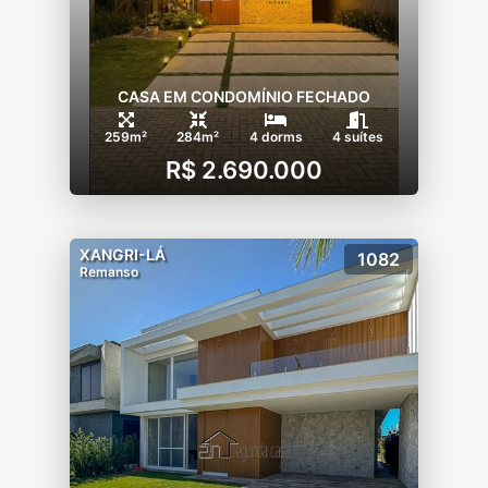
CASA EM CONDOMÍNIO FECHADO
259m²
284m²
4 dorms
4 suítes
R$ 2.690.000
XANGRI-LÁ
1082
Remanso