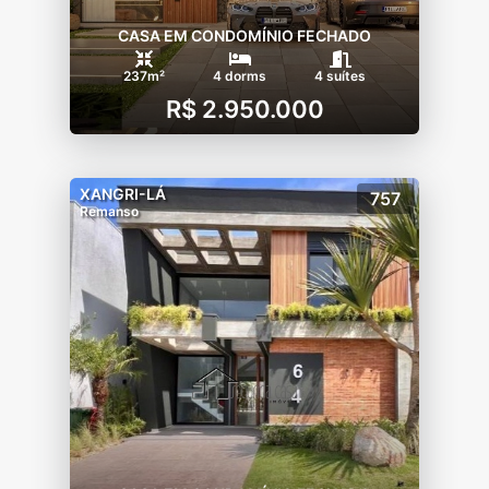
CASA EM CONDOMÍNIO FECHADO
237m²
4 dorms
4 suítes
R$ 2.950.000
XANGRI-LÁ
757
Remanso