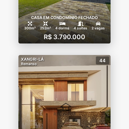
CASA EM CONDOMÍNIO FECHADO
300m²
252m²
4 dorms
4 suítes
2 vagas
R$ 3.790.000
XANGRI-LÁ
44
Remanso