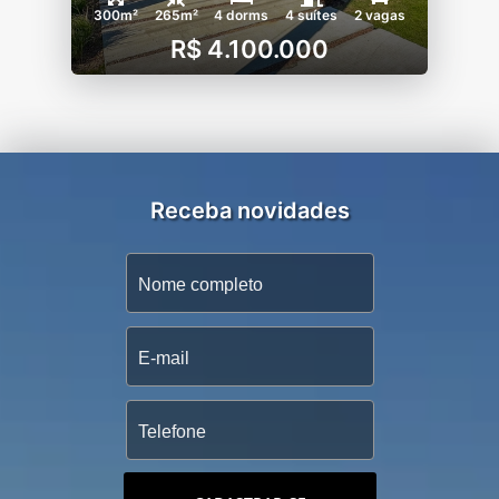
300m²
265m²
4 dorms
4 suítes
2 vagas
R$ 4.100.000
Receba novidades