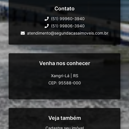
Contato
(51) 99960-3940
(51) 99806-3940
atendimento@segundacasaimoveis.com.br
Venha nos conhecer
Xangri-Lá
|
RS
CEP: 95588-000
Veja também
Cadastre seu imóvel