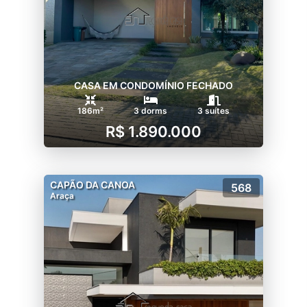
CASA EM CONDOMÍNIO FECHADO
186m²
3 dorms
3 suítes
R$ 1.890.000
CAPÃO DA CANOA
568
Araça