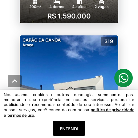
200m²
4 dorms
4 suítes
2 vagas
R$ 1.590.000
CAPÃO DA CANOA
319
Araça
Nós usamos cookies e outras tecnologias semelhantes para
melhorar a sua experiência em nossos serviços, personalizar
publicidade e recomendar conteúdo de seu interesse. Ao utilizar
política de privacidade
nossos serviços, você concorda com nossa
termos de uso
e
.
CASA EM CONDOMÍNIO FECHADO
ENTENDI
160m²
3 dorms
3 suítes
2 vagas