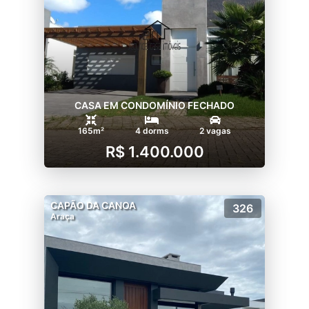
CASA EM CONDOMÍNIO FECHADO
165m²
4 dorms
2 vagas
R$ 1.400.000
CAPÃO DA CANOA
326
Araça