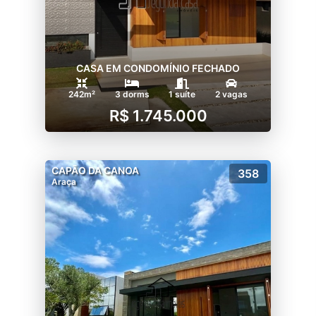
CASA EM CONDOMÍNIO FECHADO
242m²
3 dorms
1 suíte
2 vagas
R$ 1.745.000
CAPÃO DA CANOA
358
Araça