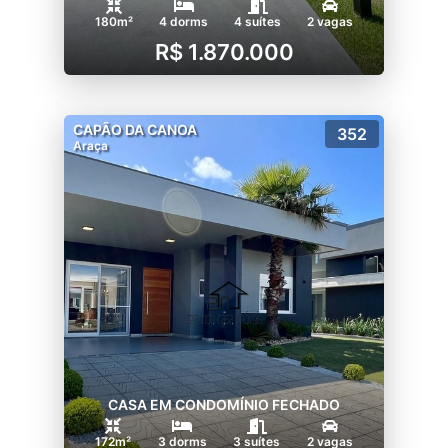
180m²
4 dorms
4 suítes
2 vagas
R$ 1.870.000
CAPÃO DA CANOA
352
Araça
CASA EM CONDOMÍNIO FECHADO
172m²
3 dorms
3 suítes
2 vagas