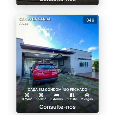
CAPÃO DA CANOA
346
Araça
CASA EM CONDOMÍNIO FECHADO
375m²
159m²
3 dorms
1 suíte
2 vagas
Consulte-nos