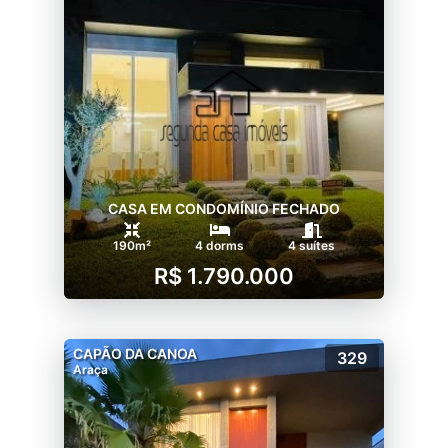
CASA EM CONDOMÍNIO FECHADO
190m²
4 dorms
4 suítes
R$ 1.790.000
CAPÃO DA CANOA
329
Araça