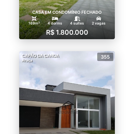
CASA EM CONDOMÍNIO FECHADO
169m²
4 dorms
4 suítes
2 vagas
R$ 1.800.000
CAPÃO DA CANOA
355
Araça