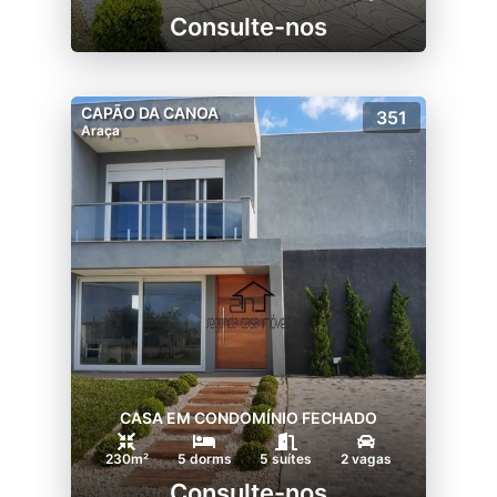
Consulte-nos
CAPÃO DA CANOA
351
Araça
CASA EM CONDOMÍNIO FECHADO
230m²
5 dorms
5 suítes
2 vagas
Consulte-nos