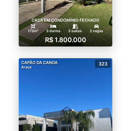
CASA EM CONDOMÍNIO FECHADO
172m²
3 dorms
3 suítes
2 vagas
R$ 1.800.000
CAPÃO DA CANOA
323
Araça