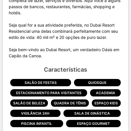
completa de lazer, serviços e diversos. Aqui você a alguns
passos de bancos, restaurantes, farmácias, shopping e
hotéis.
Seja qual for a sua atividade preferida, no Dubai Resort
Residencial uma delas combinará perfeitamente com seu
estilo de vida: 40 mil m² e 20 opções de puro lazer.
Seja bem-vindo ao Dubai Resort, um verdadeiro Oásis em
Características
SALÃO DE FESTAS
QUIOSQUE
ESTACIONAMENTO PARA VISITANTES
ACADEMIA
SALÃO DE BELEZA
QUADRA DE TÊNIS
ESPAÇO KIDS
VIGILÂNCIA 24H
SALA DE GINÁSTICA
PISCINA INFANTIL
ESPAÇO GOURMET