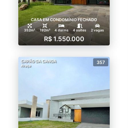
CASA EM CONDOMÍNIO FECHADO
352m²
192m²
4 dorms
4 suítes
2 vagas
R$ 1.550.000
CAPÃO DA CANOA
357
Araça