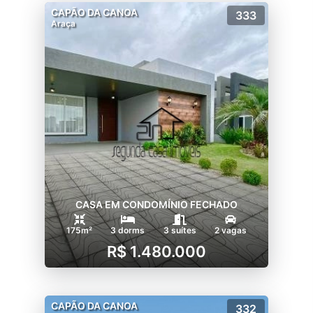
CAPÃO DA CANOA
333
Araça
CASA EM CONDOMÍNIO FECHADO
175m²
3 dorms
3 suítes
2 vagas
R$ 1.480.000
CAPÃO DA CANOA
332