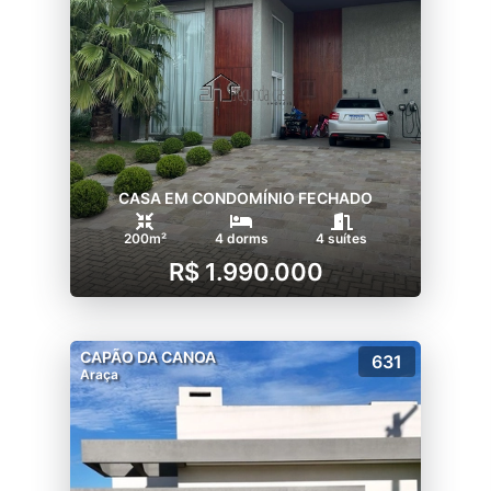
CASA EM CONDOMÍNIO FECHADO
200m²
4 dorms
4 suítes
R$ 1.990.000
CAPÃO DA CANOA
631
Araça