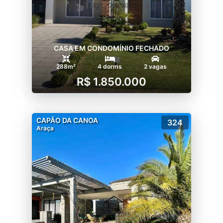
CASA EM CONDOMÍNIO FECHADO
288m²
4 dorms
2 vagas
R$ 1.850.000
CAPÃO DA CANOA
324
Araça