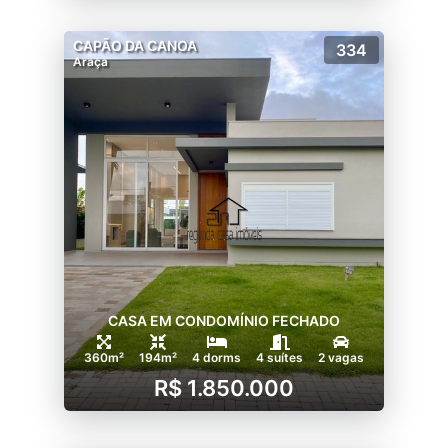
CAPÃO DA CANOA
334
Araça
CASA EM CONDOMÍNIO FECHADO
360m²
194m²
4 dorms
4 suítes
2 vagas
R$ 1.850.000