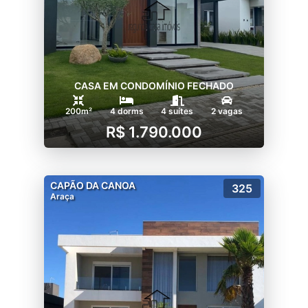
CASA EM CONDOMÍNIO FECHADO
200m²
4 dorms
4 suítes
2 vagas
R$ 1.790.000
CAPÃO DA CANOA
325
Araça