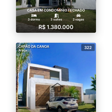
CASA EM CONDOMÍNIO FECHADO
3 dorms
3 suítes
2 vagas
R$ 1.380.000
CAPÃO DA CANOA
322
Araça