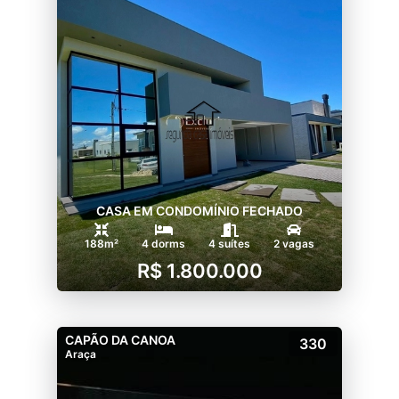
CASA EM CONDOMÍNIO FECHADO
188m²
4 dorms
4 suítes
2 vagas
R$ 1.800.000
CAPÃO DA CANOA
330
Araça