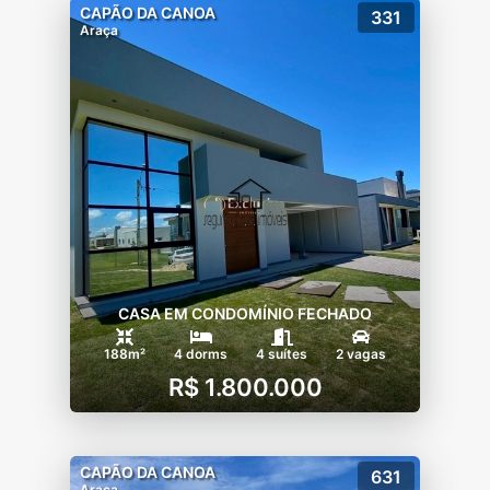
CAPÃO DA CANOA
331
Araça
CASA EM CONDOMÍNIO FECHADO
188m²
4 dorms
4 suítes
2 vagas
R$ 1.800.000
CAPÃO DA CANOA
631
Araça