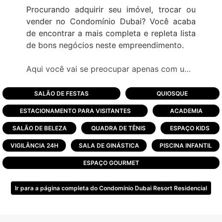
Procurando adquirir seu imóvel, trocar ou
vender no Condomínio Dubai? Você acaba
de encontrar a mais completa e repleta lista
de bons negócios neste empreendimento.
Aqui você vai se preocupar apenas com uma
coisa: Escolher uma entre as mais de 20
opções de lazer distribuídas em 340 mil m².
SALÃO DE FESTAS
QUIOSQUE
Nada como poder viver grandes momentos.
ESTACIONAMENTO PARA VISITANTES
ACADEMIA
O empreendimento foi lançado em 2011 e
SALÃO DE BELEZA
QUADRA DE TÊNIS
ESPAÇO KIDS
possui uma área de mais de 340 mil m², 489
VIGILÂNCIA 24H
SALA DE GINÁSTICA
PISCINA INFANTIL
terrenos para construção da sua casa de
praia, ou opções de casas e sobrados
ESPAÇO GOURMET
prontos para uso.
Ir para a página completa do Condomínio Dubai Resort Residencial
Em localização privilegiada, junto à entrada
principal de Capão da Canoa, o condomínio