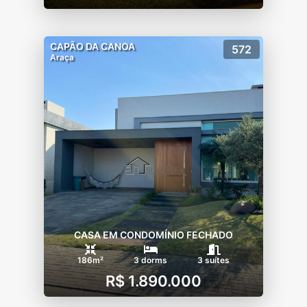
CAPÃO DA CANOA
572
Araça
CASA EM CONDOMÍNIO FECHADO
186m²
3 dorms
3 suítes
R$ 1.890.000