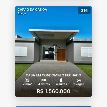
CAPÃO DA CANOA
316
Araça
CASA EM CONDOMÍNIO FECHADO
200m²
4 dorms
4 suítes
2 vagas
R$ 1.560.000