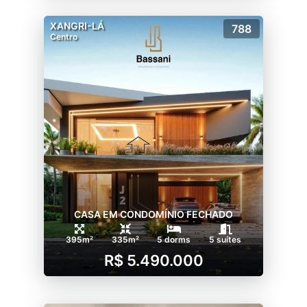
XANGRI-LÁ
788
Centro
CASA EM CONDOMÍNIO FECHADO
395m²
335m²
5 dorms
5 suítes
R$ 5.490.000