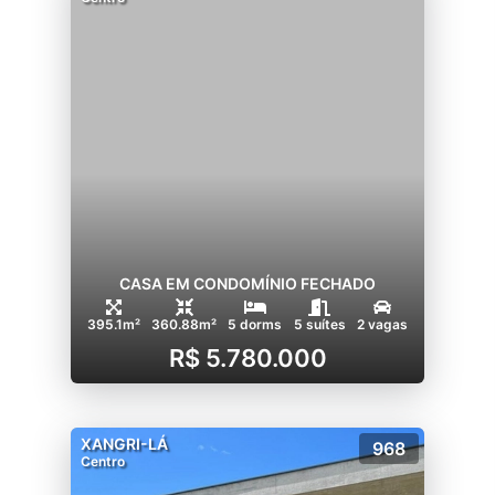
CASA EM CONDOMÍNIO FECHADO
395.1m²
360.88m²
5 dorms
5 suítes
2 vagas
R$ 5.780.000
XANGRI-LÁ
968
Centro