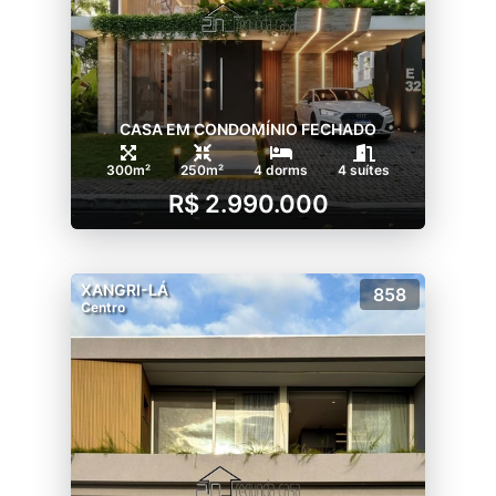
CASA EM CONDOMÍNIO FECHADO
300m²
250m²
4 dorms
4 suítes
R$ 2.990.000
XANGRI-LÁ
858
Centro