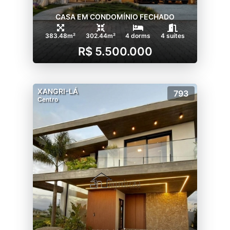
CASA EM CONDOMÍNIO FECHADO
383.48m²
302.44m²
4 dorms
4 suítes
R$ 5.500.000
XANGRI-LÁ
793
Centro