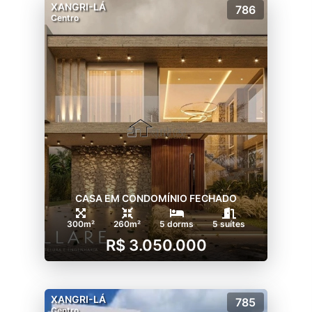
XANGRI-LÁ
786
Centro
CASA EM CONDOMÍNIO FECHADO
300m²
260m²
5 dorms
5 suítes
R$ 3.050.000
XANGRI-LÁ
785
Centro