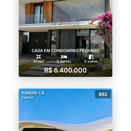
CASA EM CONDOMÍNIO FECHADO
411m²
5 dorms
5 suítes
R$ 6.400.000
XANGRI-LÁ
862
Centro