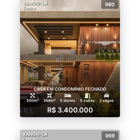
XANGRI-LÁ
980
Centro
CASA EM CONDOMÍNIO FECHADO
300m²
288m²
5 dorms
5 suítes
2 vagas
R$ 3.400.000
XANGRI-LÁ
969
Centro