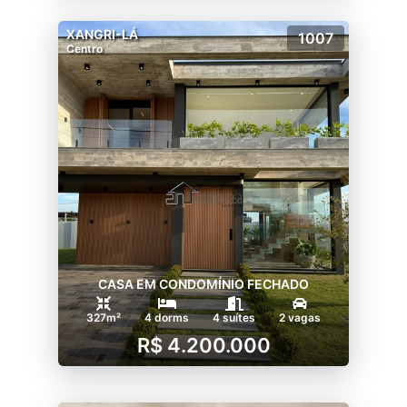
XANGRI-LÁ
1007
Centro
CASA EM CONDOMÍNIO FECHADO
327m²
4 dorms
4 suítes
2 vagas
R$ 4.200.000