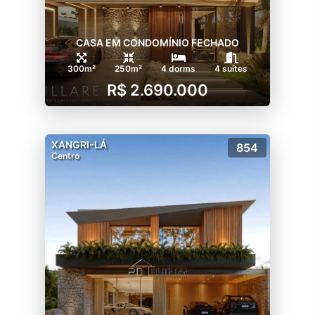
CASA EM CONDOMÍNIO FECHADO
300m²
250m²
4 dorms
4 suítes
R$ 2.690.000
XANGRI-LÁ
854
Centro