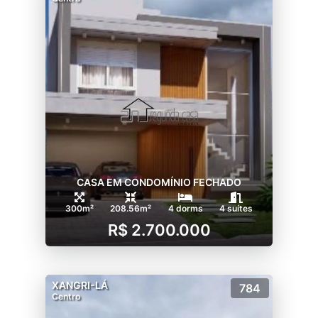
CASA EM CONDOMÍNIO FECHADO
300m²
208.56m²
4 dorms
4 suítes
R$ 2.700.000
XANGRI-LÁ
784
Centro