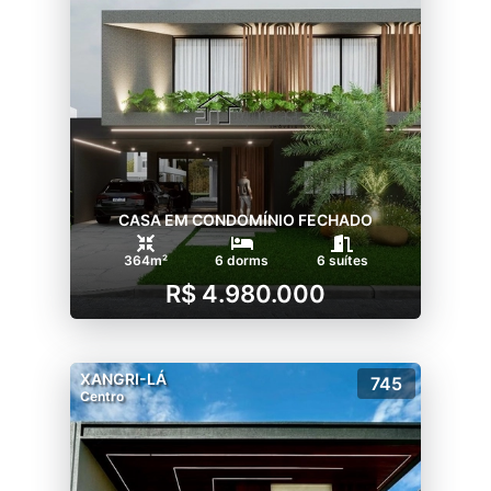
CASA EM CONDOMÍNIO FECHADO
364m²
6 dorms
6 suítes
R$ 4.980.000
XANGRI-LÁ
745
Centro