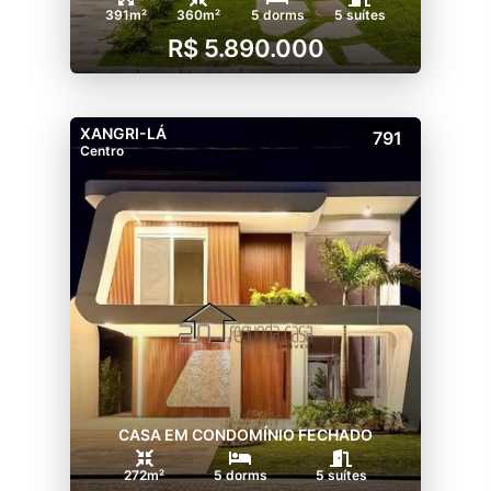
391m²
360m²
5 dorms
5 suítes
R$ 5.890.000
XANGRI-LÁ
791
Centro
CASA EM CONDOMÍNIO FECHADO
272m²
5 dorms
5 suítes