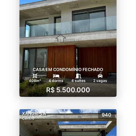
CASA EM CONDOMÍNIO FECHADO
408m²
4 dorms
4 suítes
2 vagas
R$ 5.500.000
XANGRI-LÁ
940
Centro