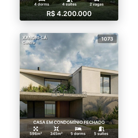
4 dorms
4 suítes
2 vagas
R$ 4.200.000
XANGRI-LÁ
1073
Centro
CASA EM CONDOMÍNIO FECHADO
596m²
345m²
5 dorms
5 suítes