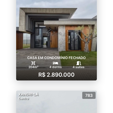
CASA EM CONDOMÍNIO FECHADO
204m²
4 dorms
4 suítes
R$ 2.890.000
XANGRI-LÁ
783
Centro