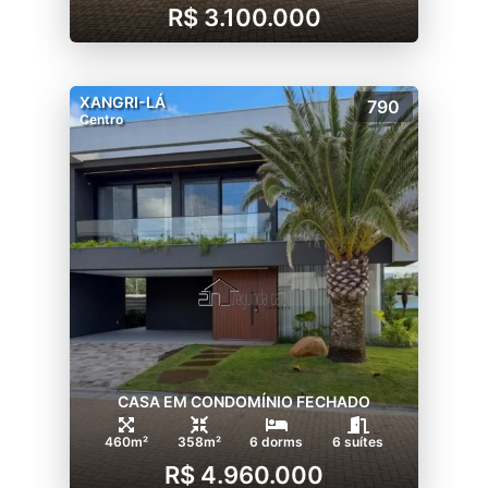
R$ 3.100.000
XANGRI-LÁ
790
Centro
CASA EM CONDOMÍNIO FECHADO
460m²
358m²
6 dorms
6 suítes
R$ 4.960.000