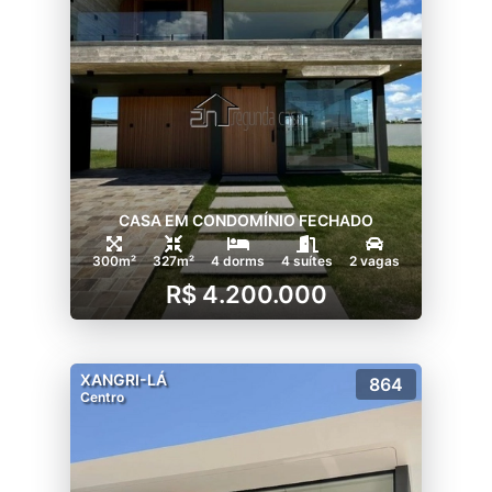
CASA EM CONDOMÍNIO FECHADO
300m²
327m²
4 dorms
4 suítes
2 vagas
R$ 4.200.000
XANGRI-LÁ
864
Centro