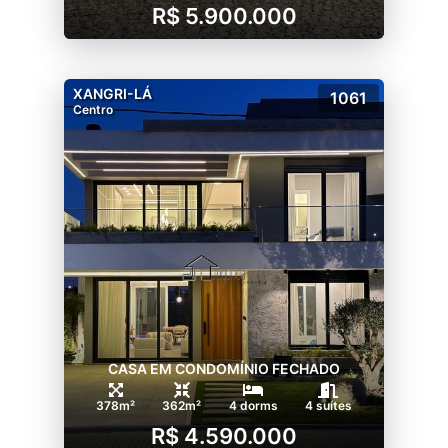
R$ 5.900.000
XANGRI-LÁ
1061
Centro
CASA EM CONDOMÍNIO FECHADO
378m²
362m²
4 dorms
4 suítes
R$ 4.590.000