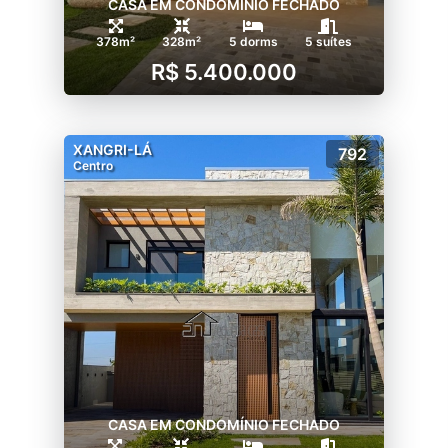
CASA EM CONDOMÍNIO FECHADO
378m²
328m²
5 dorms
5 suítes
R$ 5.400.000
XANGRI-LÁ
792
Centro
CASA EM CONDOMÍNIO FECHADO