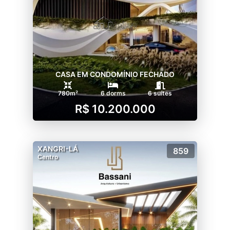
CASA EM CONDOMÍNIO FECHADO
780m²
6 dorms
6 suítes
R$ 10.200.000
XANGRI-LÁ
859
Centro