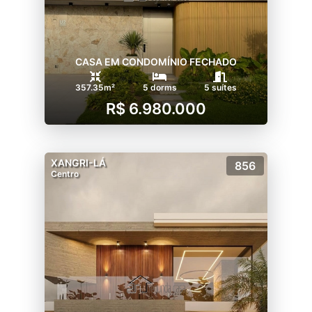
CASA EM CONDOMÍNIO FECHADO
357.35m²
5 dorms
5 suítes
R$ 6.980.000
XANGRI-LÁ
856
Centro