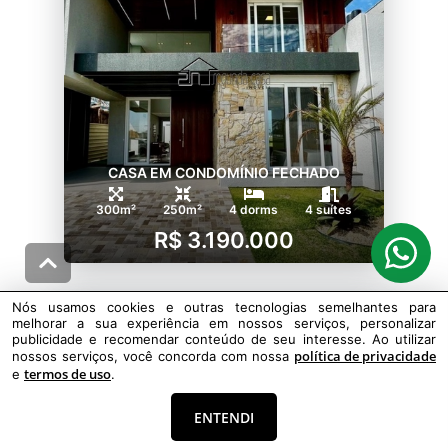
CASA EM CONDOMÍNIO FECHADO
300m²
250m²
4 dorms
4 suítes
R$ 3.190.000
Nós usamos cookies e outras tecnologias semelhantes para
XANGRI-LÁ
742
melhorar a sua experiência em nossos serviços, personalizar
Centro
publicidade e recomendar conteúdo de seu interesse. Ao utilizar
política de privacidade
nossos serviços, você concorda com nossa
termos de uso
e
.
ENTENDI