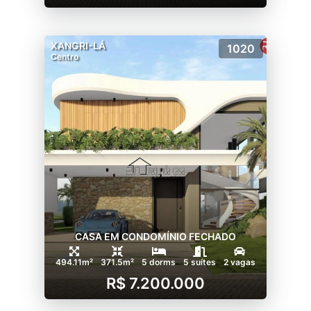
XANGRI-LÁ
1020
Centro
CASA EM CONDOMÍNIO FECHADO
494.11m²
371.5m²
5 dorms
5 suítes
2 vagas
R$ 7.200.000