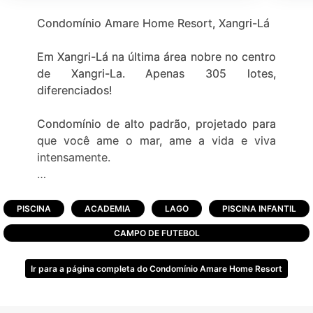
Condomínio Amare Home Resort, Xangri-Lá
Em Xangri-Lá na última área nobre no centro
de Xangri-La. Apenas 305 lotes,
diferenciados!
Condomínio de alto padrão, projetado para
que você ame o mar, ame a vida e viva
intensamente.
Descrição do Condomínio:
PISCINA
ACADEMIA
LAGO
PISCINA INFANTIL
-Pórtico de entrada;
CAMPO DE FUTEBOL
-Fitness center completo;
-Salão de festas;
Ir para a página completa do Condomínio Amare Home Resort
-Piscina;
-Piscina infantil;
-Espaço gourmet com churrasqueira;