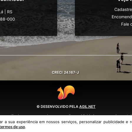
Cadastre
Lá
|
RS
Encomende
588-000
Fale 
CRECI
24.167-J
© DESENVOLVIDO PELA
AGIL.NET
 experiência em nossos serviços, personalizar publicidade e recomendar conteúd
política de privacidade e termos de uso.
 a sua experiência em nossos serviços, personalizar publicidade e r
termos de uso
.
Política de Privacidade
Termos de uso