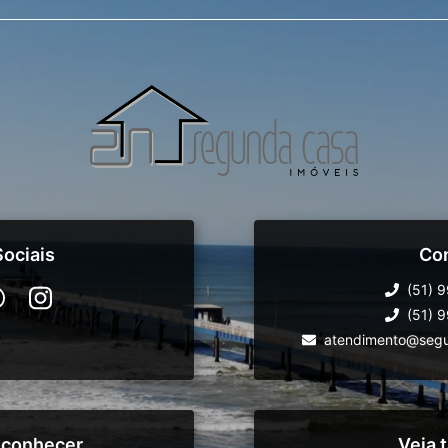
ociais
Co
(51) 
(51) 
atendimento@segu
 conhecer
Veja