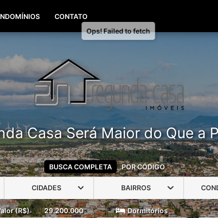
(51) 99960-3940
(51) 99806-3940
NDOMÍNIOS
CONTATO
nda Casa Será Maior do Que a P
BUSCA COMPLETA
POR CÓDIGO
CIDADES
BAIRROS
CON
alor (R$)
29.200.000
Dormitórios