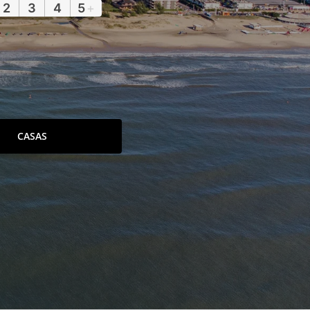
2
3
4
5
+
CASAS