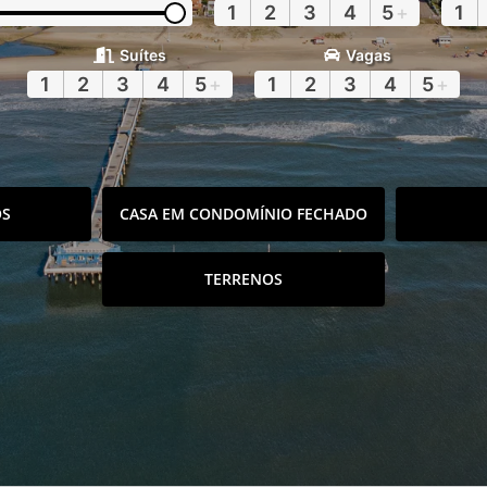
1
2
3
4
5
+
1
Suítes
Vagas
1
2
3
4
5
+
1
2
3
4
5
+
OS
CASA EM CONDOMÍNIO FECHADO
TERRENOS