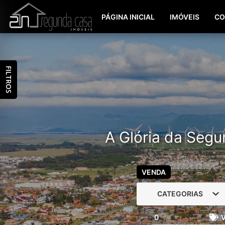
PÁGINA INICIAL
IMÓVEIS
CO
FILTROS
A Glória da Segu
VENDA
CATEGORIAS
0
V