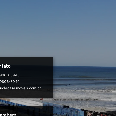
ntato
99960-3940
99806-3940
ndacasaimoveis.com.br
 também