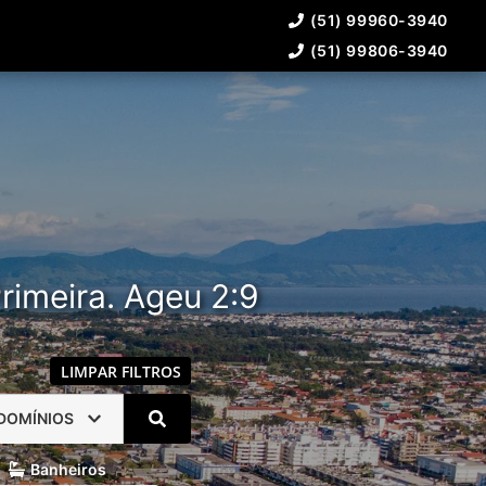
(51) 99960-3940
(51) 99806-3940
rimeira. Ageu 2:9
LIMPAR FILTROS
DOMÍNIOS
Banheiros