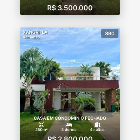
R$ 3.500.000
???? TAXAS MENSAIS • Condomínio: Em
média de R$ 1.000 a R$ 1.200. • Incluso:
Segurança 24h, lazer completo e o exclusivo
clube de praia privativo.
XANGRI-LÁ
890
Remanso
CASA EM CONDOMÍNIO FECHADO
250m²
4 dorms
4 suítes
R$ 2.800.000