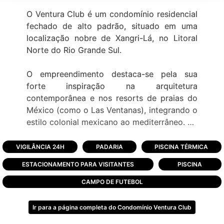
O Ventura Club é um condomínio residencial
fechado de alto padrão, situado em uma
localização nobre de Xangri-Lá, no Litoral
Norte do Rio Grande Sul.
O empreendimento destaca-se pela sua
forte inspiração na arquitetura
contemporânea e nos resorts de praias do
México (como o Las Ventanas), integrando o
estilo colonial mexicano ao mediterrâneo.
Estrutura e Lotes
VIGILÂNCIA 24H
PADARIA
PISCINA TÉRMICA
Área Total: Possui 419.000 m², onde a
ESTACIONAMENTO PARA VISITANTES
PISCINA
ocupação dos terrenos corresponde a
apenas 44,80% do espaço.
CAMPO DE FUTEBOL
Lotes: Distribuídos em 13 quadras, totaliza
Ir para a página completa do Condomínio Ventura Club
358 terrenos amplos com dimensões que