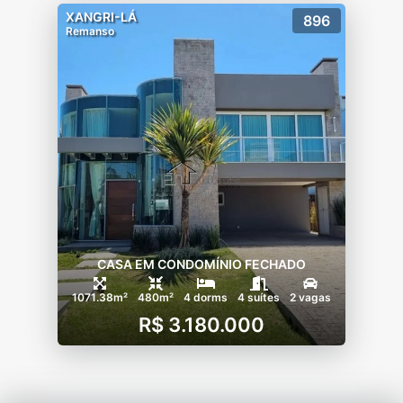
XANGRI-LÁ
896
Remanso
CASA EM CONDOMÍNIO FECHADO
1071.38m²
480m²
4 dorms
4 suítes
2 vagas
R$ 3.180.000