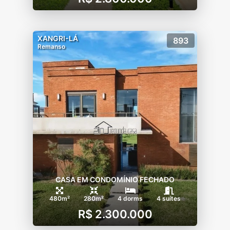
XANGRI-LÁ
893
Remanso
CASA EM CONDOMÍNIO FECHADO
480m²
280m²
4 dorms
4 suítes
R$ 2.300.000