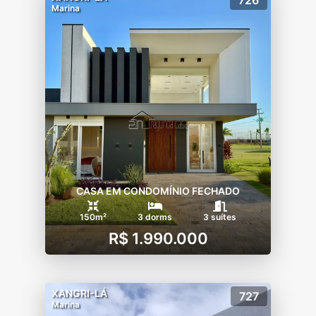
Marina
CASA EM CONDOMÍNIO FECHADO
150m²
3 dorms
3 suítes
R$ 1.990.000
XANGRI-LÁ
727
Marina