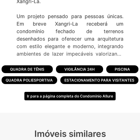
Xangri-La.
Um projeto pensado para pessoas únicas.
Em breve Xangri-La receberá um
condomínio fechado de terrenos
desenhados para oferecer uma arquitetura
com estilo elegante e moderno, integrando
ambientes de lazer impecáveis valorizando
cada detalhe para lhe surpreender.
QUADRA DE TÊNIS
VIGILÂNCIA 24H
PISCINA
Um novo conceito de Beach Condo,
QUADRA POLIESPORTIVA
ESTACIONAMENTO PARA VISITANTES
inspirado em resorts e hotéis do exterior, ao
alcance de sua família.
Ir para a página completa do Condomínio Allure
O Allure Beach Condo carrega em si a
sofisticação, mas sem esquecer da
funcionalidade. A combinação perfeita entre
o silêncio, tranquilidade, e segurança de um
Imóveis similares
condomínio fechado.