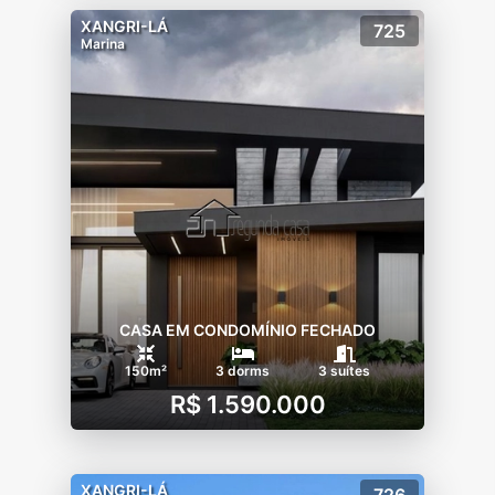
XANGRI-LÁ
725
Marina
CASA EM CONDOMÍNIO FECHADO
150m²
3 dorms
3 suítes
R$ 1.590.000
XANGRI-LÁ
726