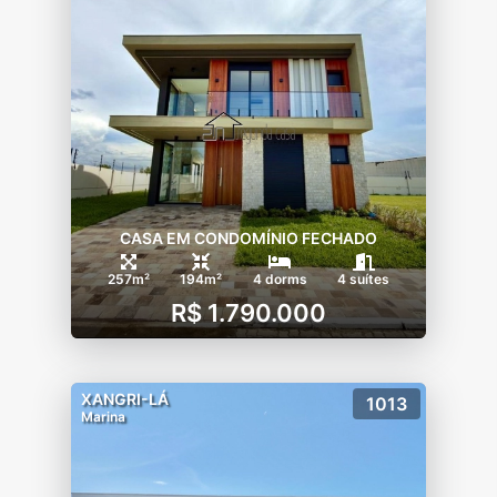
CASA EM CONDOMÍNIO FECHADO
257m²
194m²
4 dorms
4 suítes
R$ 1.790.000
XANGRI-LÁ
1013
Marina