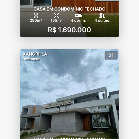
CASA EM CONDOMÍNIO FECHADO
250m²
155m²
4 dorms
4 suítes
R$ 1.690.000
XANGRI-LÁ
21
Remanso