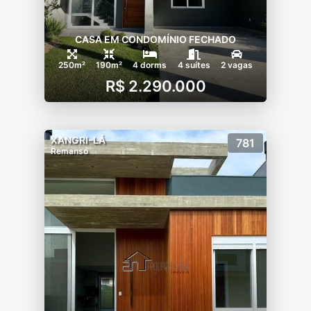
CASA EM CONDOMÍNIO FECHADO
250m²
190m²
4 dorms
4 suítes
2 vagas
R$ 2.290.000
XANGRI-LÁ
781
Remanso