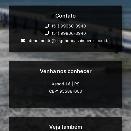
Contato
(51) 99960-3940
(51) 99806-3940
atendimento@segundacasaimoveis.com.br
Venha nos conhecer
Xangri-Lá
|
RS
CEP: 95588-000
Veja também