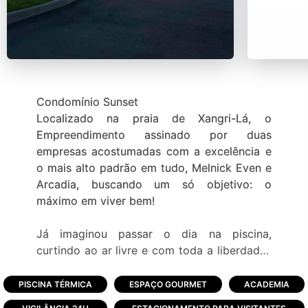
Condomínio Sunset
Localizado na praia de Xangri-Lá, o
Empreendimento assinado por duas
empresas acostumadas com a excelência e
o mais alto padrão em tudo, Melnick Even e
Arcadia, buscando um só objetivo: o
máximo em viver bem!
Já imaginou passar o dia na piscina,
curtindo ao ar livre e com toda a liberdade?
Reunir os amigos para viver momentos de
diversão? Ver os filhos brincando felizes,
PISCINA TÉRMICA
ESPAÇO GOURMET
ACADEMIA
aproveitando cada segundo de segurança?