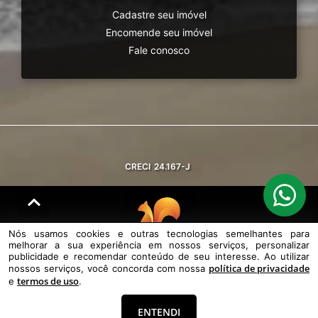
Cadastre seu imóvel
Encomende seu imóvel
Fale conosco
CRECI
24.167-J
Nós usamos cookies e outras tecnologias semelhantes para
melhorar a sua experiência em nossos serviços, personalizar
© DESENVOLVIDO PELA
AGIL.NET
publicidade e recomendar conteúdo de seu interesse. Ao utilizar
política de privacidade
nossos serviços, você concorda com nossa
Nós usamos cookies e outras tecnologias semelhantes para melhorar a
termos de uso
sua experiência em nossos serviços, personalizar publicidade e
e
.
recomendar conteúdo de seu interesse. Ao utilizar nossos serviços,
você concorda com nossa política de privacidade e termos de uso.
ENTENDI