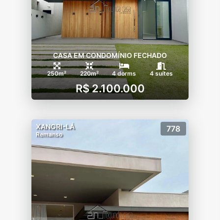
- Quadra de Beach tênis
CASA EM CONDOMÍNIO FECHADO
250m²
220m²
4 dorms
4 suítes
R$ 2.100.000
XANGRI-LÁ
778
Remanso