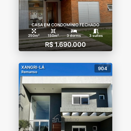
CASA EM CONDOMÍNIO FECHADO
250m²
150m²
3 dorms
3 suítes
R$ 1.690.000
XANGRI-LÁ
904
Remanso