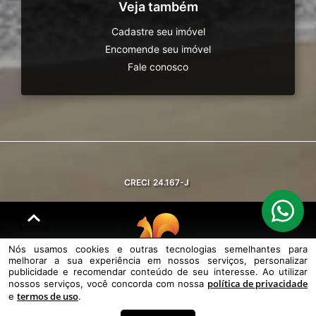
Veja também
Cadastre seu imóvel
Encomende seu imóvel
Fale conosco
CRECI
24.167-J
Nós usamos cookies e outras tecnologias semelhantes para
melhorar a sua experiência em nossos serviços, personalizar
© DESENVOLVIDO PELA
AGIL.NET
publicidade e recomendar conteúdo de seu interesse. Ao utilizar
política de privacidade
nossos serviços, você concorda com nossa
Nós usamos cookies e outras tecnologias semelhantes para melhorar a
termos de uso
sua experiência em nossos serviços, personalizar publicidade e
e
.
recomendar conteúdo de seu interesse. Ao utilizar nossos serviços,