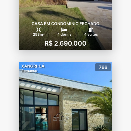
CASA EM CONDOMÍNIO FECHADO
258m²
4 dorms
4 suítes
R$ 2.690.000
XANGRI-LÁ
766
Remanso