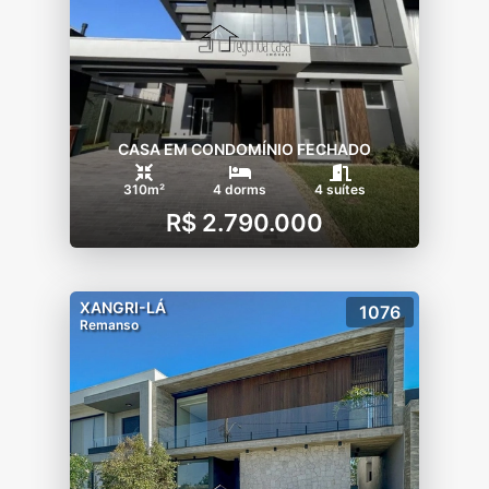
- Quadra de Futebol 5
- Quadra de Beach tênis
CASA EM CONDOMÍNIO FECHADO
310m²
4 dorms
4 suítes
R$ 2.790.000
XANGRI-LÁ
1076
Remanso