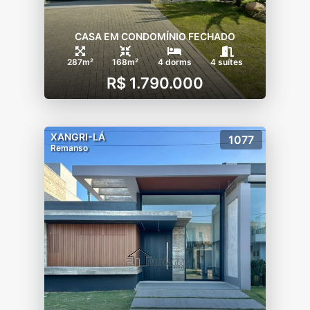
CASA EM CONDOMÍNIO FECHADO
287m²
168m²
4 dorms
4 suítes
R$ 1.790.000
XANGRI-LÁ
1077
Remanso