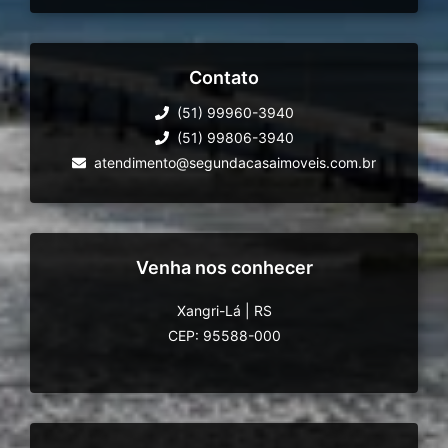
Contato
(51) 99960-3940
(51) 99806-3940
atendimento@segundacasaimoveis.com.br
Venha nos conhecer
Xangri-Lá
|
RS
CEP: 95588-000