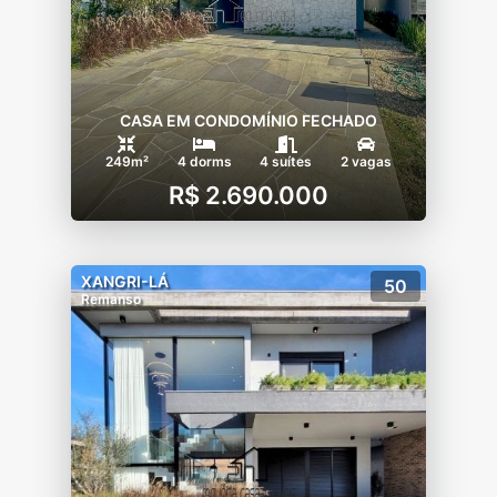
CASA EM CONDOMÍNIO FECHADO
249m²
4 dorms
4 suítes
2 vagas
R$ 2.690.000
XANGRI-LÁ
50
Remanso