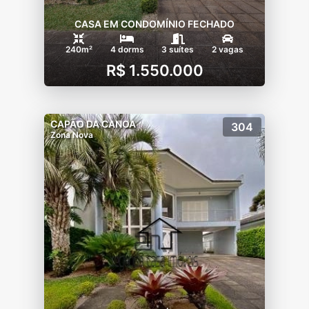
CASA EM CONDOMÍNIO FECHADO
240m²
4 dorms
3 suítes
2 vagas
R$ 1.550.000
CAPÃO DA CANOA
304
Zona Nova