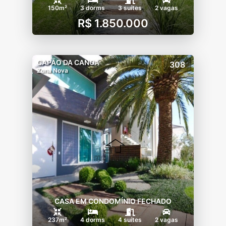
150m²
3 dorms
3 suítes
2 vagas
R$ 1.850.000
CAPÃO DA CANOA
308
Zona Nova
CASA EM CONDOMÍNIO FECHADO
237m²
4 dorms
4 suítes
2 vagas