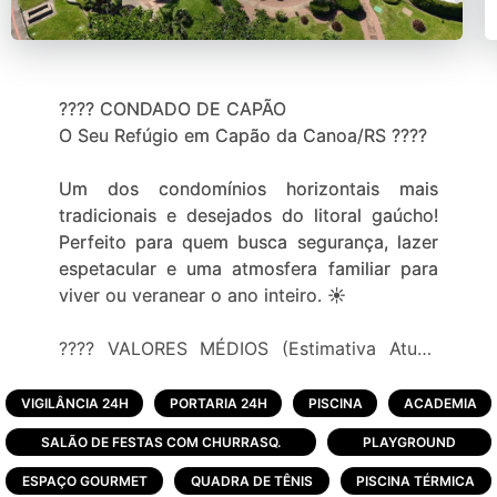
???? CONDADO DE CAPÃO
O Seu Refúgio em Capão da Canoa/RS ????
Um dos condomínios horizontais mais
tradicionais e desejados do litoral gaúcho!
Perfeito para quem busca segurança, lazer
espetacular e uma atmosfera familiar para
viver ou veranear o ano inteiro. ☀️
???? VALORES MÉDIOS (Estimativa Atual)
???? Casas e Sobrados: R$ 1,4 Milhão a R$
3,3 Milhões ✨ Alto Luxo: Projetos modernos
VIGILÂNCIA 24H
PORTARIA 24H
PISCINA
ACADEMIA
que ultrapassam R$ 5 Milhões ????️ Lotes
SALÃO DE FESTAS COM CHURRASQ.
PLAYGROUND
(Média 400m²): A partir de R$ 400 mil
ESPAÇO GOURMET
QUADRA DE TÊNIS
PISCINA TÉRMICA