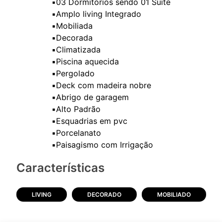
▪️03 Dormitórios sendo 01 Suite
▪️Amplo living Integrado
▪️Mobiliada
▪️Decorada
▪️Climatizada
▪️Piscina aquecida
▪️Pergolado
▪️Deck com madeira nobre
▪️Abrigo de garagem
▪️Alto Padrão
▪️Esquadrias em pvc
▪️Porcelanato
Características
LIVING
DECORADO
MOBILIADO