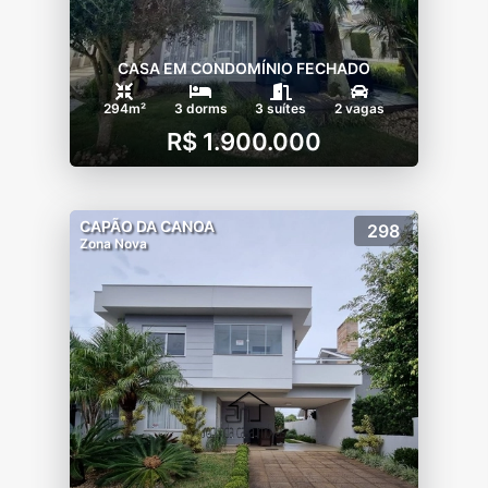
CASA EM CONDOMÍNIO FECHADO
294m²
3 dorms
3 suítes
2 vagas
R$ 1.900.000
CAPÃO DA CANOA
298
Zona Nova