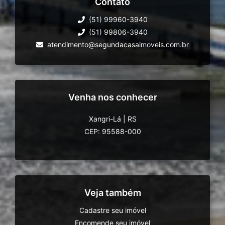
Contato
(51) 99960-3940
(51) 99806-3940
atendimento@segundacasaimoveis.com.br
Venha nos conhecer
Xangri-Lá
|
RS
CEP: 95588-000
Veja também
Cadastre seu imóvel
Encomende seu imóvel