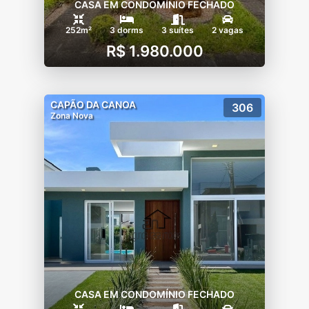
CASA EM CONDOMÍNIO FECHADO
252m²
3 dorms
3 suítes
2 vagas
R$ 1.980.000
CAPÃO DA CANOA
306
Zona Nova
CASA EM CONDOMÍNIO FECHADO