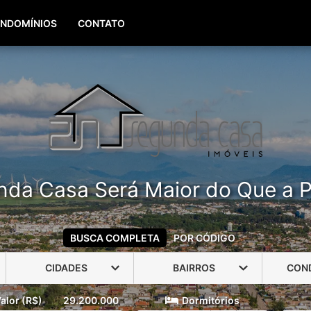
(51) 99960-3940
(51) 99806-3940
NDOMÍNIOS
CONTATO
nda Casa Será Maior do Que a P
BUSCA COMPLETA
POR CÓDIGO
CIDADES
BAIRROS
CON
alor (R$)
29.200.000
Dormitórios