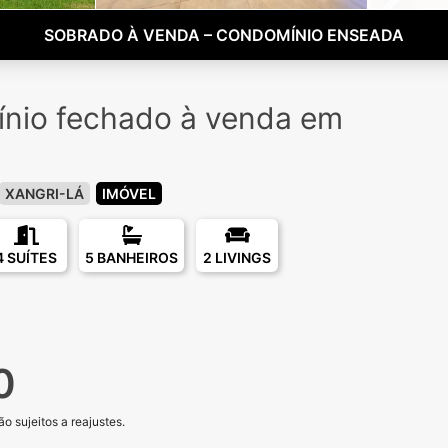
SOBRADO À VENDA – CONDOMÍNIO ENSEADA
nio fechado à venda em
o
XANGRI-LÁ
IMÓVEL
4 SUÍTES
5 BANHEIROS
2 LIVINGS
0
o sujeitos a reajustes.