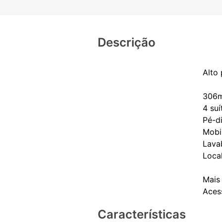
Descrição
Alto 
306m
4 suí
Pé-d
Mobi
Lava
Local
Mais
Características