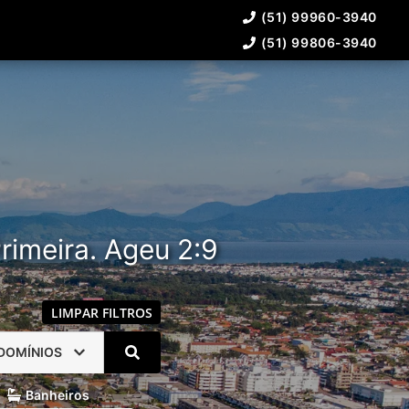
(51) 99960-3940
(51) 99806-3940
rimeira. Ageu 2:9
LIMPAR FILTROS
DOMÍNIOS
Banheiros