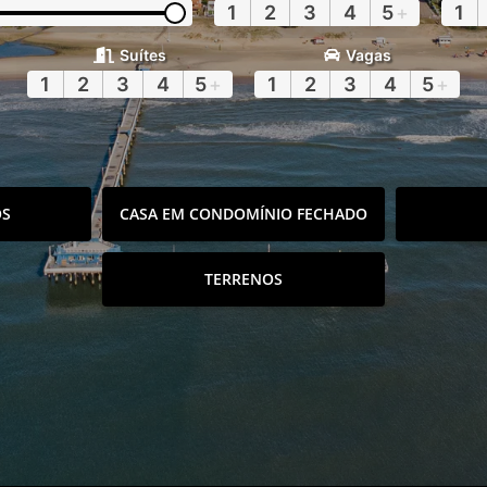
1
2
3
4
5
+
1
Suítes
Vagas
1
2
3
4
5
+
1
2
3
4
5
+
OS
CASA EM CONDOMÍNIO FECHADO
TERRENOS