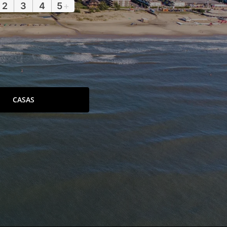
2
3
4
5
+
CASAS