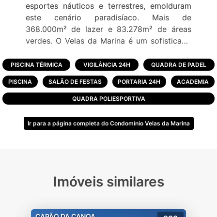
esportes náuticos e terrestres, emolduram
este cenário paradisíaco. Mais de
368.000m² de lazer e 83.278m² de áreas
verdes. O Velas da Marina é um sofisticado
empreendimento imobiliário a beira da lagoa
dos quadros junto a natureza e com duas
PISCINA TÉRMICA
VIGILÂNCIA 24H
QUADRA DE PADEL
marinas exclusivas. Você é nosso convidado
PISCINA
SALÃO DE FESTAS
PORTARIA 24H
ACADEMIA
especial para conhecer esse novo conceito
de morar bem. Uma infraestrutura de alto
QUADRA POLIESPORTIVA
padrão esta pronta para recebê-lo.
Ir para a página completa do Condomínio Velas da Marina
- Condomínio com acesso a Lagoa dos
Quadros:
- Segurança 24 horas;
- Complexo fechado com:
Imóveis similares
– Piscina térmica;
– Quadra de tênis;
– Cancha de bocha.
* Campo de futebol sintético com
CAPÃO DA CANOA