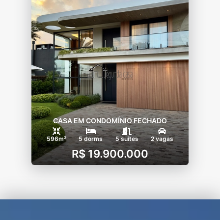
– Trilhas para caminhadas, etc…
CASA EM CONDOMÍNIO FECHADO
596m²
5 dorms
5 suítes
2 vagas
R$ 19.900.000