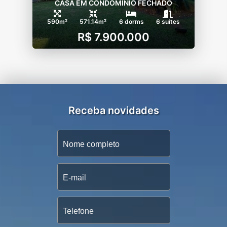
CASA EM CONDOMÍNIO FECHADO
590m²
571.14m²
6 dorms
6 suítes
R$ 7.900.000
Receba novidades