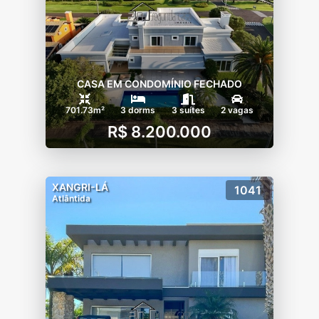
CASA EM CONDOMÍNIO FECHADO
701.73m²
3 dorms
3 suítes
2 vagas
R$ 8.200.000
XANGRI-LÁ
1041
Atlântida