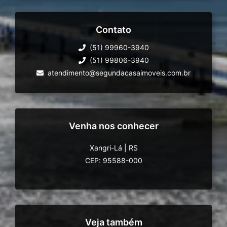
Contato
(51) 99960-3940
(51) 99806-3940
atendimento@segundacasaimoveis.com.br
Venha nos conhecer
Xangri-Lá
|
RS
CEP: 95588-000
Veja também