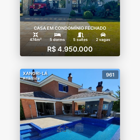
CASA EM CONDOMÍNIO FECHADO
474m²
5 dorms
5 suítes
2 vagas
R$ 4.950.000
XANGRI-LÁ
961
Atlântida