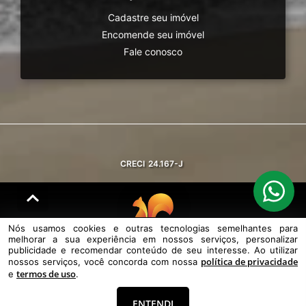
Cadastre seu imóvel
Encomende seu imóvel
Fale conosco
CRECI
24.167-J
Nós usamos cookies e outras tecnologias semelhantes para
melhorar a sua experiência em nossos serviços, personalizar
© DESENVOLVIDO PELA
AGIL.NET
publicidade e recomendar conteúdo de seu interesse. Ao utilizar
política de privacidade
nossos serviços, você concorda com nossa
Nós usamos cookies e outras tecnologias semelhantes para melhorar a
termos de uso
sua experiência em nossos serviços, personalizar publicidade e
e
.
recomendar conteúdo de seu interesse. Ao utilizar nossos serviços,
você concorda com nossa política de privacidade e termos de uso.
ENTENDI