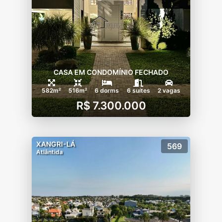
verdes, tudo para lhe proporcionar o que
tem de melhor na praia, qualidade de vida
em todos os momentos!
CASA EM CONDOMÍNIO FECHADO
582m²
516m²
6 dorms
6 suítes
2 vagas
R$ 7.300.000
XANGRI-LÁ
569
Atlântida