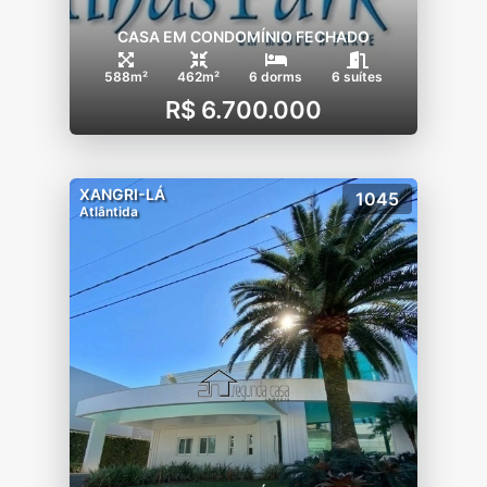
CASA EM CONDOMÍNIO FECHADO
588m²
462m²
6 dorms
6 suítes
R$ 6.700.000
XANGRI-LÁ
1045
Atlântida