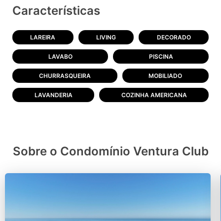
Características
LAREIRA
LIVING
DECORADO
LAVABO
PISCINA
CHURRASQUEIRA
MOBILIADO
LAVANDERIA
COZINHA AMERICANA
Sobre o Condomínio Ventura Club