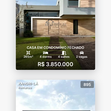
CASA EM CONDOMÍNIO FECHADO
265m²
4 dorms
4 suítes
2 vagas
R$ 3.850.000
XANGRI-LÁ
895
Remanso