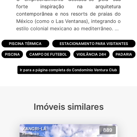
forte inspiração na arquitetura
contemporânea e nos resorts de praias do
México (como o Las Ventanas), integrando o
estilo colonial mexicano ao mediterrâneo.
Estrutura e Lotes
PISCINA TÉRMICA
ESTACIONAMENTO PARA VISITANTES
Área Total: Possui 419.000 m², onde a
PISCINA
CAMPO DE FUTEBOL
VIGILÂNCIA 24H
PADARIA
ocupação dos terrenos corresponde a
apenas 44,80% do espaço.
Ir para a página completa do Condomínio Ventura Club
Lotes: Distribuídos em 13 quadras, totaliza
358 terrenos amplos com dimensões que
variam de 450 a 700 m².
Privacidade: O projeto afasta as casas umas
Imóveis similares
das outras e direciona praticamente todos
os lotes de frente ou fundos para grandes
áreas verdes e lagos contemplativos.
XANGRI-LÁ
889
Remanso