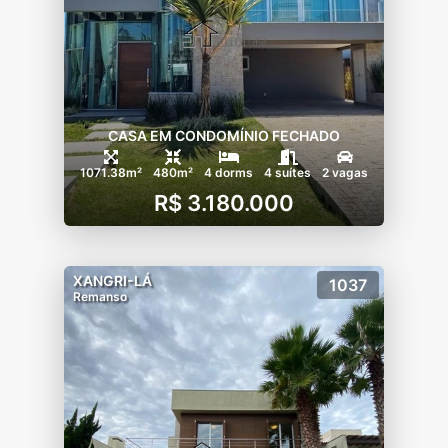
CASA EM CONDOMÍNIO FECHADO
1071.38m²
480m²
4 dorms
4 suítes
2 vagas
R$ 3.180.000
XANGRI-LÁ
1037
Remanso