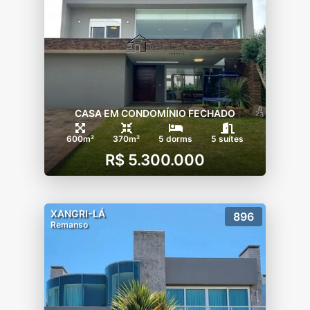
CASA EM CONDOMÍNIO FECHADO
600m²
370m²
5 dorms
5 suítes
R$ 5.300.000
XANGRI-LÁ
896
Remanso