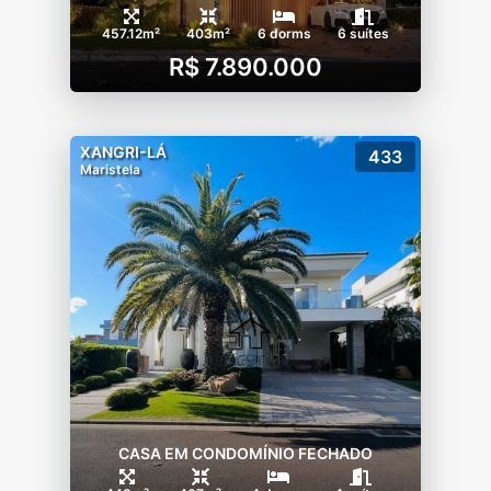
457.12m²
403m²
6 dorms
6 suítes
R$ 7.890.000
XANGRI-LÁ
433
Maristela
CASA EM CONDOMÍNIO FECHADO