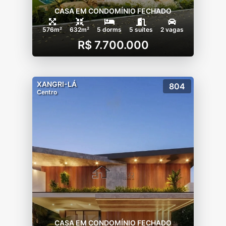
CASA EM CONDOMÍNIO FECHADO
576m²
632m²
5 dorms
5 suítes
2 vagas
R$ 7.700.000
XANGRI-LÁ
804
Centro
CASA EM CONDOMÍNIO FECHADO