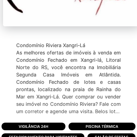
Condomínio Riviera Xangri-Lá
As melhores ofertas de imóveis à venda em
Condomínio Fechado em Xangri-lá, Litoral
Norte do RS, você encontra na Imobiliária
Segunda Casa Imóveis em Atlântida.
Condomínio Fechado de lotes e casas
prontas, localizado na praia de Rainha do
Mar em Xangri-Lá. Quer comprar ou vender
seu imóvel no Condomínio Riviera? Fale com
um corretor e agende uma visita. Belos lotes
para construir e excelentes casas e
sobrados à venda! Imagine um condomínio
VIGILÂNCIA 24H
PISCINA TÉRMICA
que está ali, só esperando você e sua família