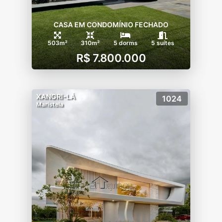
CASA EM CONDOMÍNIO FECHADO
503m²
310m²
5 dorms
5 suítes
R$ 7.800.000
XANGRI-LÁ
1024
Maristela