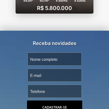
443m²
407m²
4 dorms
4 suítes
R$ 5.800.000
Receba novidades
CADASTRAR-SE