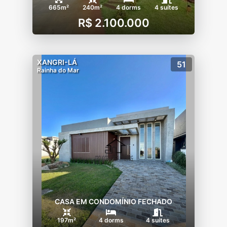
665m²
240m²
4 dorms
4 suítes
R$ 2.100.000
XANGRI-LÁ
51
Rainha do Mar
CASA EM CONDOMÍNIO FECHADO
197m²
4 dorms
4 suítes