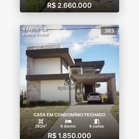
R$ 2.660.000
XANGRI-LÁ
383
Rainha do Mar
CASA EM CONDOMÍNIO FECHADO
282m²
6 dorms
6 suítes
R$ 1.850.000