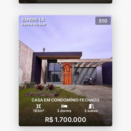
XANGRI-LÁ
510
Rainha do Mar
CASA EM CONDOMÍNIO FECHADO
183m²
3 dorms
3 suítes
R$ 1.700.000