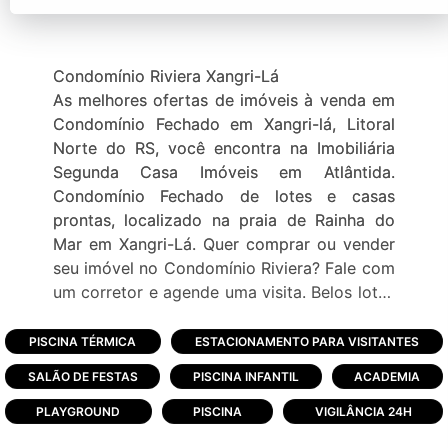
Condomínio Riviera Xangri-Lá
As melhores ofertas de imóveis à venda em
Condomínio Fechado em Xangri-lá, Litoral
Norte do RS, você encontra na Imobiliária
Segunda Casa Imóveis em Atlântida.
Condomínio Fechado de lotes e casas
prontas, localizado na praia de Rainha do
Mar em Xangri-Lá. Quer comprar ou vender
seu imóvel no Condomínio Riviera? Fale com
um corretor e agende uma visita. Belos lotes
para construir e excelentes casas e
sobrados à venda! Imagine um condomínio
PISCINA TÉRMICA
ESTACIONAMENTO PARA VISITANTES
que está ali, só esperando você e sua família
SALÃO DE FESTAS
PISCINA INFANTIL
ACADEMIA
para usufruir do melhor no litoral. Quer
descanso? Então que tal o privilégio de
PLAYGROUND
PISCINA
VIGILÂNCIA 24H
construir a sua casa em meio à natureza ou