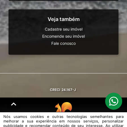
Veja também
Cadastre seu imóvel
Encomende seu imóvel
Fale conosco
CRECI
24.167-J
Nós usamos cookies e outras tecnologias semelhantes para
melhorar a sua experiência em nossos serviços, personalizar
© DESENVOLVIDO PELA
AGIL.NET
publicidade e recomendar conteúdo de seu interesse. Ao utilizar