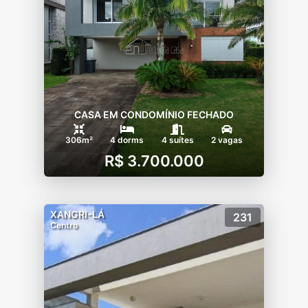
CASA EM CONDOMÍNIO FECHADO
306m²
4 dorms
4 suítes
2 vagas
R$ 3.700.000
XANGRI-LÁ
231
Centro