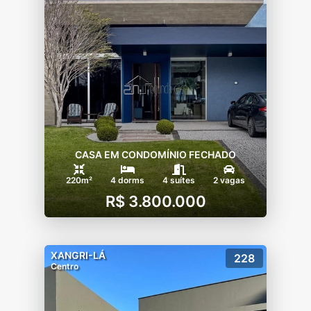
CASA EM CONDOMÍNIO FECHADO
220m²
4 dorms
4 suítes
2 vagas
R$ 3.800.000
XANGRI-LÁ
228
Centro