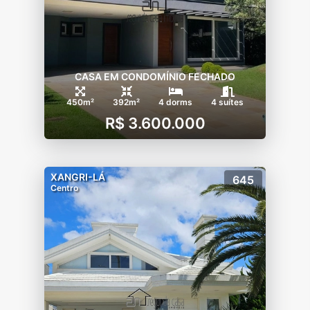
CASA EM CONDOMÍNIO FECHADO
450m²
392m²
4 dorms
4 suítes
R$ 3.600.000
XANGRI-LÁ
645
Centro