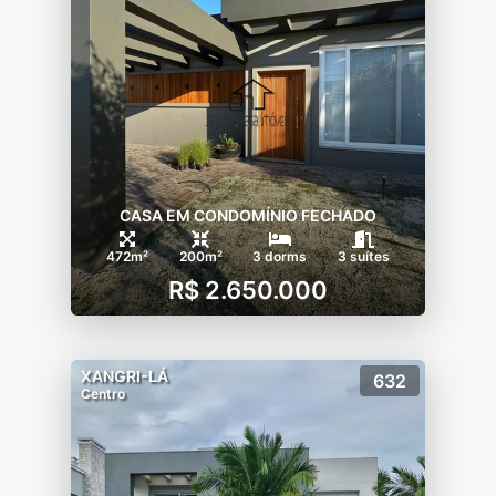
CASA EM CONDOMÍNIO FECHADO
472m²
200m²
3 dorms
3 suítes
R$ 2.650.000
XANGRI-LÁ
632
Centro