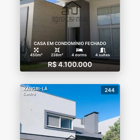
CASA EM CONDOMÍNIO FECHADO
450m²
238m²
4 dorms
4 suítes
R$ 4.100.000
XANGRI-LÁ
244
Centro