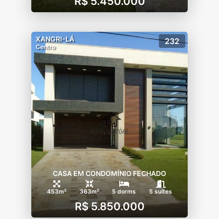
R$ 5.450.000
XANGRI-LÁ
232
Centro
CASA EM CONDOMÍNIO FECHADO
453m²
363m²
5 dorms
5 suítes
R$ 5.850.000