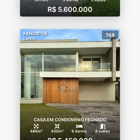
R$ 5.600.000
XANGRI-LÁ
748
Centro
CASA EM CONDOMÍNIO FECHADO
486m²
430m²
6 dorms
6 suítes