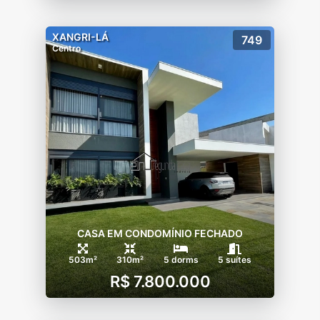
XANGRI-LÁ
749
Centro
CASA EM CONDOMÍNIO FECHADO
503m²
310m²
5 dorms
5 suítes
R$ 7.800.000