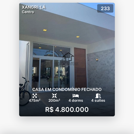
XANGRI-LÁ
233
Centro
CASA EM CONDOMÍNIO FECHADO
475m²
200m²
4 dorms
4 suítes
R$ 4.800.000