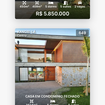
450m²
409m²
5 dorms
5 suítes
2 vagas
R$ 5.850.000
XANGRI-LÁ
649
Centro
CASA EM CONDOMÍNIO FECHADO
397.8m²
5 dorms
5 suítes