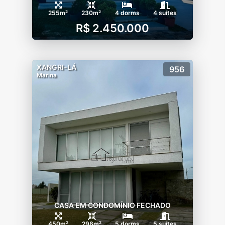
255m²
230m²
4 dorms
4 suítes
R$ 2.450.000
XANGRI-LÁ
956
Marina
CASA EM CONDOMÍNIO FECHADO
450m²
298m²
5 dorms
5 suítes