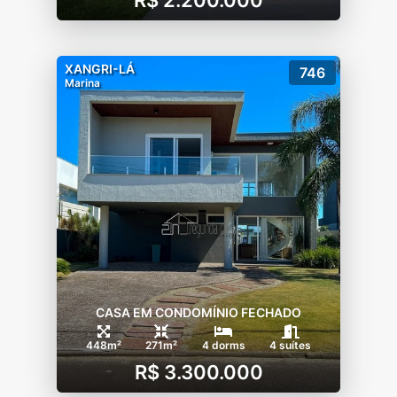
XANGRI-LÁ
746
Marina
CASA EM CONDOMÍNIO FECHADO
448m²
271m²
4 dorms
4 suítes
R$ 3.300.000