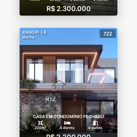
R$ 2.300.000
XANGRI-LÁ
722
Marina
CASA EM CONDOMÍNIO FECHADO
220m²
4 dorms
4 suítes
R$ 2.200.000