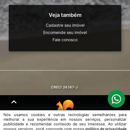
Veja também
Cadastre seu imóvel
Encomende seu imóvel
Fale conosco
CRECI
24.167-J
Nós usamos cookies e outras tecnologias semelhantes para
melhorar a sua experiência em nossos serviços, personalizar
© DESENVOLVIDO PELA
AGIL.NET
publicidade e recomendar conteúdo de seu interesse. Ao utilizar
política de privacidade
nossos serviços, você concorda com nossa
Nós usamos cookies e outras tecnologias semelhantes para melhorar a