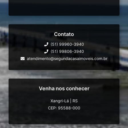
-Praça de luau;
-Praça temática;
-Circuito de caminhada e ciclovia com
3.300m.;
-Pet agility;
Contato
-Quadra esportiva;
-Campo de futebol gramado;
(51) 99960-3940
-Quadra de tênis de saibro;
(51) 99806-3940
-Quadra de vôlei de praia e futebol;
atendimento@segundacasaimoveis.com.br
-Ancoradouro de esportes náuticos sem
motor;
-Pórtico com guarita;
Venha nos conhecer
Xangri-Lá
|
RS
CEP: 95588-000