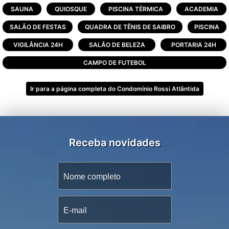
O Rossi Atlântida é um condomínio de
SAUNA
QUIOSQUE
PISCINA TÉRMICA
ACADEMIA
unidades de 01 a 04 dormitórios e sobrados
SALÃO DE FESTAS
QUADRA DE TÊNIS DE SAIBRO
PISCINA
de 04 suítes prontos para acolher a sua
família.
VIGILÂNCIA 24H
SALÃO DE BELEZA
PORTARIA 24H
Um condomínio incomparável com 95% das
CAMPO DE FUTEBOL
unidades beira lago.
Um condomínio com infraestrutura de resort
Ir para a página completa do Condomínio Rossi Atlântida
para você aproveitar junto com sua família.
O Rossi Atlântida oferece infraestrutura
completa:
Receba novidades
-Restaurante;
-Paradouro a beira mar;
-Academia;
-Playground;
-Sauna;
-Brinquedoteca;
-Sala de cinema;
-Piscina adulto com borda infinita;