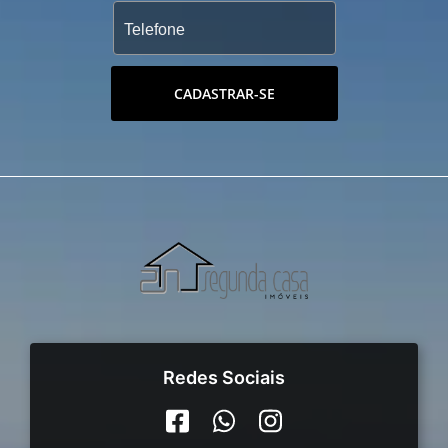
-Piscina infantil;
-Bar molhado;
-Deck molhado;
CADASTRAR-SE
-Sauna;
-Piscina térmica com raia de 25m;
-Spa;
-Estética;
-Lavanderia;
-Salão de festa com espaço gourmet;
-Salão de festas infantil;
-Pub;
-Quiosque com churrasqueira;
-Salão de jogos adulto;
-Salão de jogos juvenil;
-Praça de Alongamento;
Redes Sociais
-Xadrez gigante;
-Praça com Equipamentos de ginastica ao ar
livre;