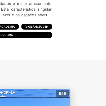
ciados e maior afastamento
sta característica singular
, lazer e os espaços abertos
alidade superior, o mais belo
 integral durante todo o ano,
ACADEMIA
VIGILÂNCIA 24H
SQUEIRA
ANGRI-LÁ
959
ntro