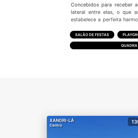
Concebidos para receber a
lateral entre elas, o que 
estabelece a perfeita harmo
proporcionando leveza ao con
projeto paisagístico, amplas
SALÃO DE FESTAS
PLAYG
são as principais caracterís
QUADRA 
- Brinquedoteca
- Circuito Fechado TV
- Churrasqueira Social
- Condominio Fechado
- Empresa De Monitorament
- Entrada Serviço
- Espaço Gourmet
- Estacionamento para Visit
- Guarita
XANGRI-LÁ
13
- Jardim
Centro
- Lagos
- Muro com Cerca Elétrica