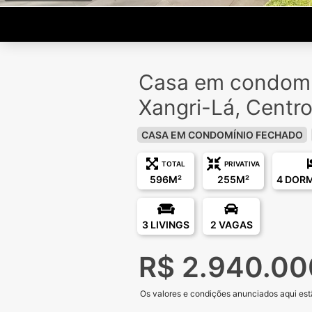
Casa em condomí
Xangri-Lá, Centr
CASA EM CONDOMÍNIO FECHADO
TOTAL
PRIVATIVA
596M²
255M²
4 DOR
3 LIVINGS
2 VAGAS
R$ 2.940.00
Os valores e condições anunciados aqui estã