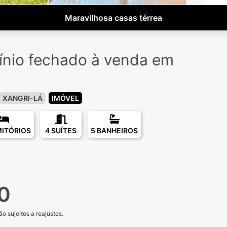
Maravilhosa casas térrea
nio fechado à venda em
o
XANGRI-LÁ
IMÓVEL
MITÓRIOS
4 SUÍTES
5 BANHEIROS
0
o sujeitos a reajustes.