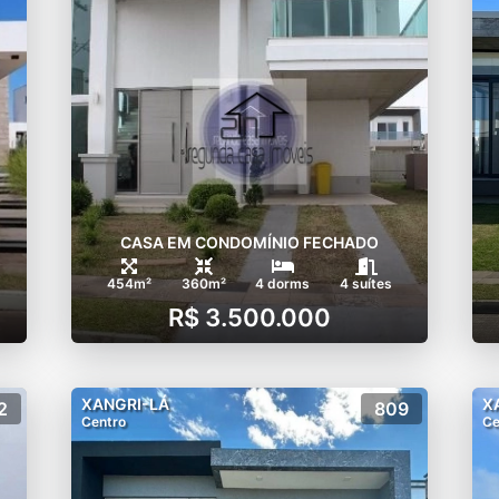
CASA EM CONDOMÍNIO FECHADO
454m²
360m²
4 dorms
4 suítes
R$ 3.500.000
XANGRI-LÁ
X
2
809
Centro
Ce