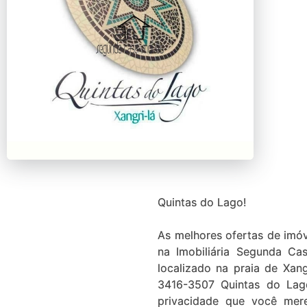
Quintas do Lago!
As melhores ofertas de imó
na Imobiliária Segunda Ca
localizado na praia de Xan
3416-3507 Quintas do Lago possui a atmosfera ideal pra você desfrutar a vida,com toda a tranqüilidade e
privacidade que você mer