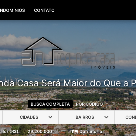
(51) 99960-3940
(51) 99806-3940
NDOMÍNIOS
CONTATO
nda Casa Será Maior do Que a P
BUSCA COMPLETA
POR CÓDIGO
CIDADES
BAIRROS
CON
alor (R$)
29.200.000
Dormitórios