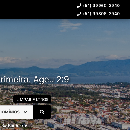
(51) 99960-3940
(51) 99806-3940
rimeira. Ageu 2:9
LIMPAR FILTROS
DOMÍNIOS
Banheiros