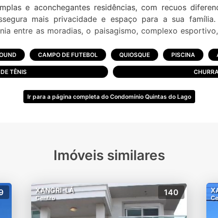
mplas e aconchegantes residências, com recuos diferen
assegura mais privacidade e espaço para a sua família. E
nia entre as moradias, o paisagismo, complexo esportivo
junto e muito verde. A localização, a infraestrutura de qu
 áreas de esportes, lazer e diversão à vontade, segurança
ROUND
CAMPO DE FUTEBOL
QUIOSQUE
PISCINA
ticas do Quintas do Lago.
DE TÊNIS
CHURRA
Ir para a página completa do Condomínio Quintas do Lago
o
Imóveis similares
antes
XANGRI-LÁ
X
9
140
Centro
Ce