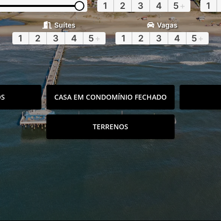
1
2
3
4
5
+
1
Suítes
Vagas
1
2
3
4
5
+
1
2
3
4
5
+
OS
CASA EM CONDOMÍNIO FECHADO
TERRENOS