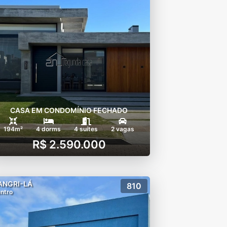
CASA EM CONDOMÍNIO FECHADO
194m²
4 dorms
4 suítes
2 vagas
R$ 2.590.000
ANGRI-LÁ
810
ntro