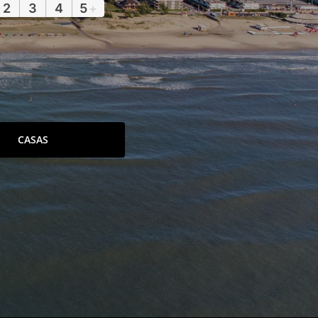
2
3
4
5
+
CASAS