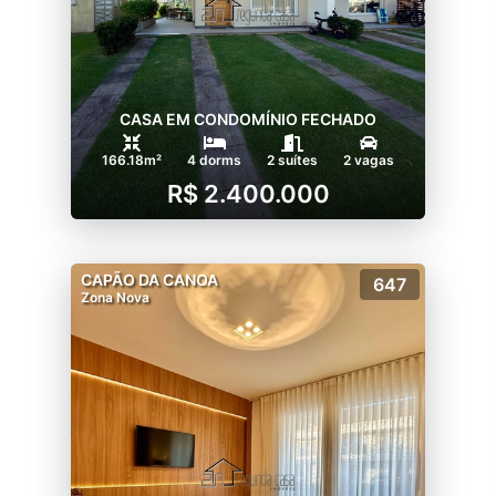
CASA EM CONDOMÍNIO FECHADO
166.18m²
4 dorms
2 suítes
2 vagas
R$ 2.400.000
CAPÃO DA CANOA
647
Zona Nova