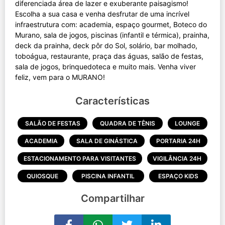
diferenciada área de lazer e exuberante paisagismo!
Escolha a sua casa e venha desfrutar de uma incrível
infraestrutura com: academia, espaço gourmet, Boteco do
Murano, sala de jogos, piscinas (infantil e térmica), prainha,
deck da prainha, deck pôr do Sol, solário, bar molhado,
toboágua, restaurante, praça das águas, salão de festas,
sala de jogos, brinquedoteca e muito mais. Venha viver
Características
SALÃO DE FESTAS
QUADRA DE TÊNIS
LOUNGE
ACADEMIA
SALA DE GINÁSTICA
PORTARIA 24H
ESTACIONAMENTO PARA VISITANTES
VIGILÂNCIA 24H
QUIOSQUE
PISCINA INFANTIL
ESPAÇO KIDS
Compartilhar