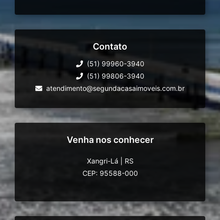
Contato
(51) 99960-3940
(51) 99806-3940
atendimento@segundacasaimoveis.com.br
Venha nos conhecer
Xangri-Lá
|
RS
CEP: 95588-000