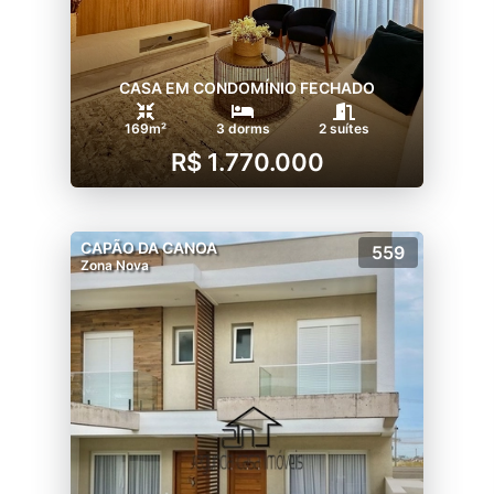
CASA EM CONDOMÍNIO FECHADO
169m²
3 dorms
2 suítes
R$ 1.770.000
CAPÃO DA CANOA
559
Zona Nova