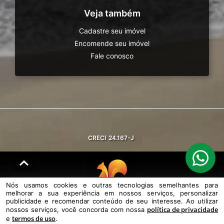
Veja também
Cadastre seu imóvel
Encomende seu imóvel
Fale conosco
CRECI
24.167-J
Nós usamos cookies e outras tecnologias semelhantes para
melhorar a sua experiência em nossos serviços, personalizar
© DESENVOLVIDO PELA
AGIL.NET
publicidade e recomendar conteúdo de seu interesse. Ao utilizar
política de privacidade
nossos serviços, você concorda com nossa
Nós usamos cookies e outras tecnologias semelhantes para melhorar a
termos de uso
e
.
sua experiência em nossos serviços, personalizar publicidade e