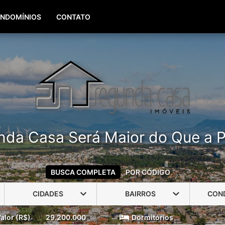
(51) 99960-3940
(51) 99806-3940
NDOMÍNIOS
CONTATO
nda Casa Será Maior do Que a P
BUSCA COMPLETA
POR CÓDIGO
CIDADES
BAIRROS
CON
alor (R$)
29.200.000
Dormitórios