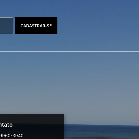
CADASTRAR-SE
ntato
99960-3940