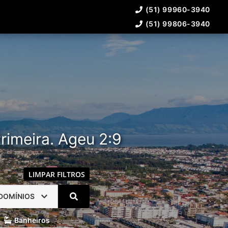
(51) 99960-3940
(51) 99806-3940
rimeira. Ageu 2:9
LIMPAR FILTROS
DOMÍNIOS
Banheiros