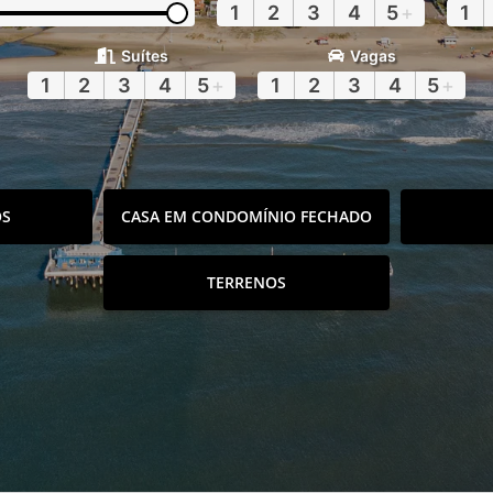
1
2
3
4
5
+
1
Suítes
Vagas
1
2
3
4
5
+
1
2
3
4
5
+
OS
CASA EM CONDOMÍNIO FECHADO
TERRENOS