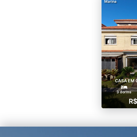
Marina
CASA EM 
3 dorms
R$