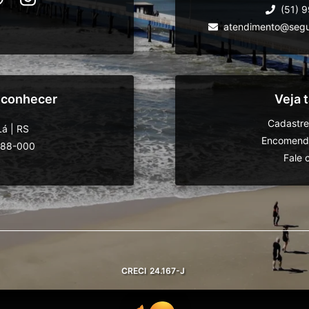
(51) 
atendimento@segu
 conhecer
Veja
Cadastre
Lá
|
RS
Encomende
588-000
Fale 
CRECI
24.167-J