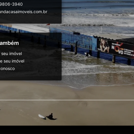
99806-3940
ndacasaimoveis.com.br
 também
 seu imóvel
 seu imóvel
conosco