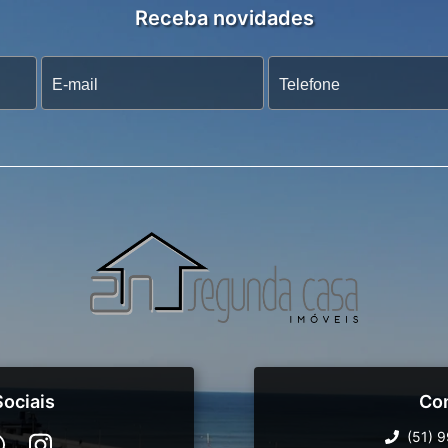
Receba novidades
ociais
Co
(51) 