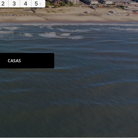
2
3
4
5
+
CASAS