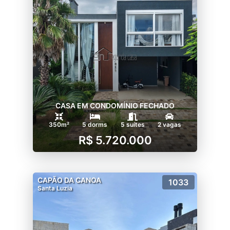
CASA EM CONDOMÍNIO FECHADO
350m²
5 dorms
5 suítes
2 vagas
R$ 5.720.000
CAPÃO DA CANOA
1033
Santa Luzia