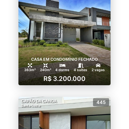
CASA EM CONDOMÍNIO FECHADO
363m²
240m²
4 dorms
4 suítes
2 vagas
R$ 3.200.000
CAPÃO DA CANOA
445
Santa Luzia