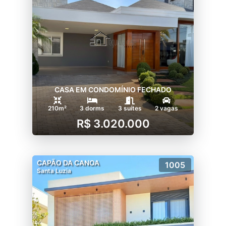
CASA EM CONDOMÍNIO FECHADO
210m²
3 dorms
3 suítes
2 vagas
R$ 3.020.000
CAPÃO DA CANOA
1005
Santa Luzia