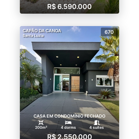
R$ 6.590.000
CAPÃO DA CANOA
670
Santa Luzia
CASA EM CONDOMÍNIO FECHADO
200m²
4 dorms
4 suítes
R$ 2.550.000