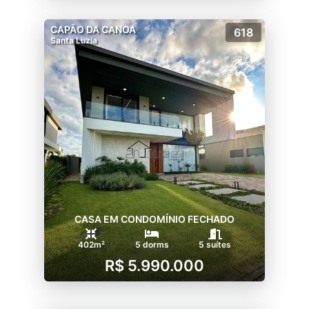
CAPÃO DA CANOA
618
Santa Luzia
CASA EM CONDOMÍNIO FECHADO
402m²
5 dorms
5 suítes
R$ 5.990.000