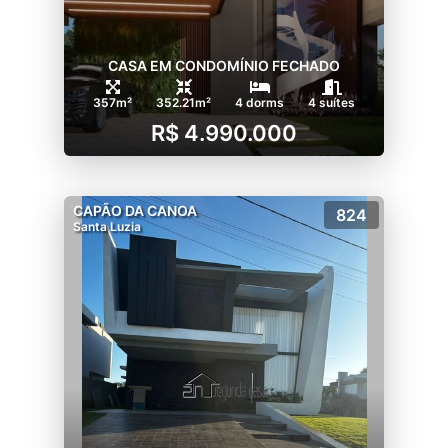
CASA EM CONDOMÍNIO FECHADO
357m²
352.21m²
4 dorms
4 suítes
R$ 4.990.000
CAPÃO DA CANOA
824
Santa Luzia