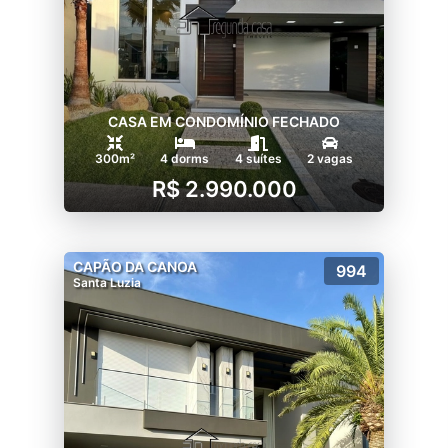
CASA EM CONDOMÍNIO FECHADO
300m²
4 dorms
4 suítes
2 vagas
R$ 2.990.000
CAPÃO DA CANOA
994
Santa Luzia