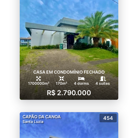
CASA EM CONDOMÍNIO FECHADO
1700000m²
170m²
4 dorms
4 suítes
R$ 2.790.000
CAPÃO DA CANOA
454
Santa Luzia