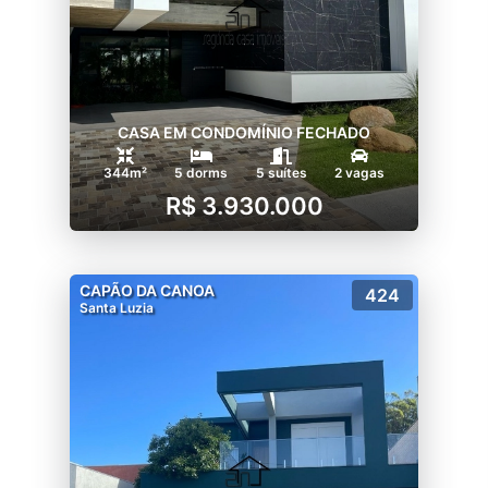
CASA EM CONDOMÍNIO FECHADO
344m²
5 dorms
5 suítes
2 vagas
R$ 3.930.000
CAPÃO DA CANOA
424
Santa Luzia