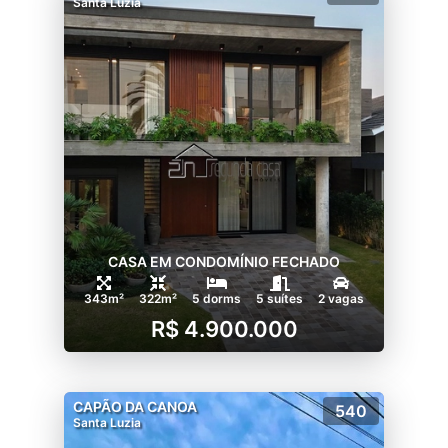
Santa Luzia
CASA EM CONDOMÍNIO FECHADO
343m²
322m²
5 dorms
5 suítes
2 vagas
R$ 4.900.000
CAPÃO DA CANOA
540
Santa Luzia