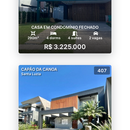
CASA EM CONDOMÍNIO FECHADO
290m²
4 dorms
4 suítes
2 vagas
R$ 3.225.000
CAPÃO DA CANOA
407
Santa Luzia