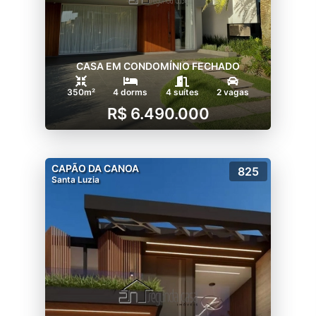
CASA EM CONDOMÍNIO FECHADO
350m²
4 dorms
4 suítes
2 vagas
R$ 6.490.000
CAPÃO DA CANOA
825
Santa Luzia