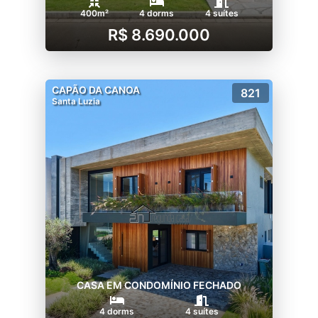
400m²
4 dorms
4 suítes
R$ 8.690.000
CAPÃO DA CANOA
821
Santa Luzia
CASA EM CONDOMÍNIO FECHADO
4 dorms
4 suítes