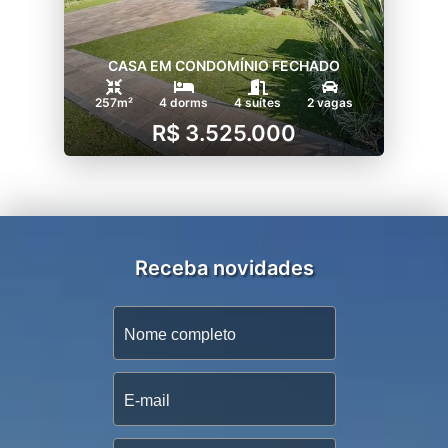
CASA EM CONDOMÍNIO FECHADO
257m²
4 dorms
4 suítes
2 vagas
R$ 3.525.000
Receba novidades