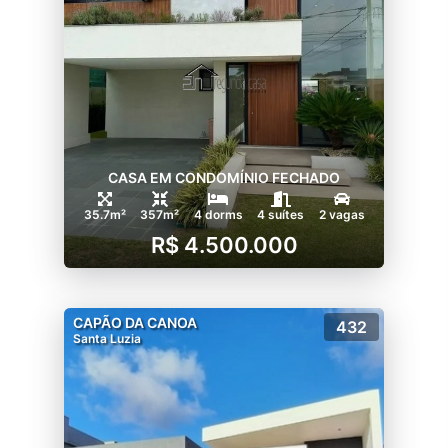
CASA EM CONDOMÍNIO FECHADO
35.7m²
357m²
4 dorms
4 suítes
2 vagas
R$ 4.500.000
CAPÃO DA CANOA
432
Santa Luzia