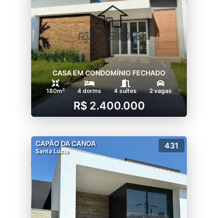
CASA EM CONDOMÍNIO FECHADO
180m²
4 dorms
4 suítes
2 vagas
R$ 2.400.000
CAPÃO DA CANOA
431
Santa Luzia