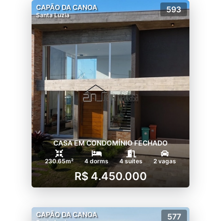
CAPÃO DA CANOA
593
Santa Luzia
CASA EM CONDOMÍNIO FECHADO
230.65m²
4 dorms
4 suítes
2 vagas
R$ 4.450.000
CAPÃO DA CANOA
577