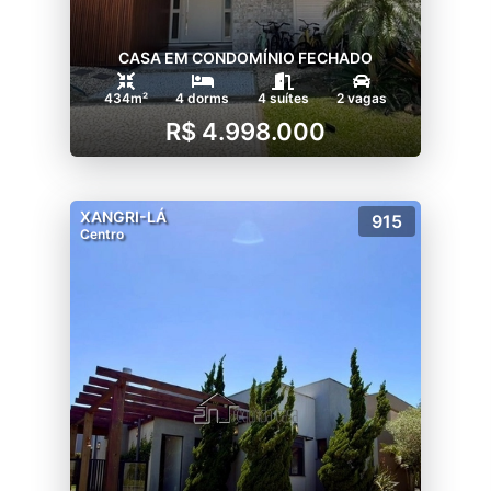
CASA EM CONDOMÍNIO FECHADO
434m²
4 dorms
4 suítes
2 vagas
R$ 4.998.000
XANGRI-LÁ
915
Centro