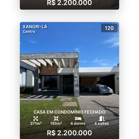
R$ 2.200.000
XANGRI-LÁ
120
Centro
CASA EM CONDOMÍNIO FECHADO
371m²
195m²
4 dorms
4 suítes
R$ 2.200.000