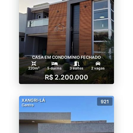
CASA EM CONDOMÍNIO FECHADO
220m²
5 dorms
3 suítes
2 vagas
R$ 2.200.000
XANGRI-LÁ
921
Centro