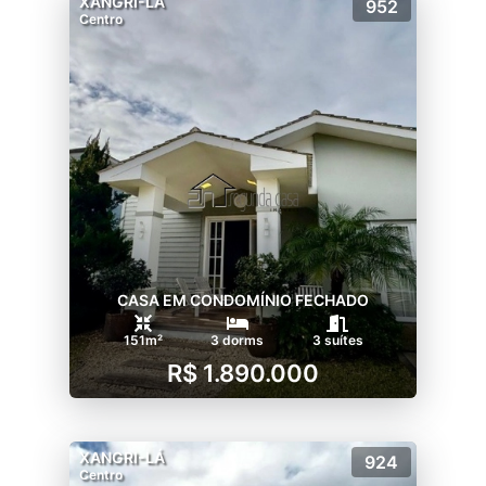
XANGRI-LÁ
952
Centro
CASA EM CONDOMÍNIO FECHADO
151m²
3 dorms
3 suítes
R$ 1.890.000
XANGRI-LÁ
924
Centro