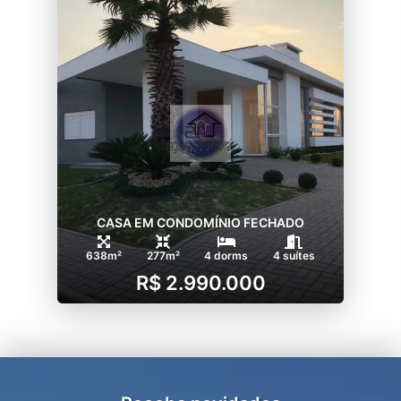
CASA EM CONDOMÍNIO FECHADO
638m²
277m²
4 dorms
4 suítes
R$ 2.990.000