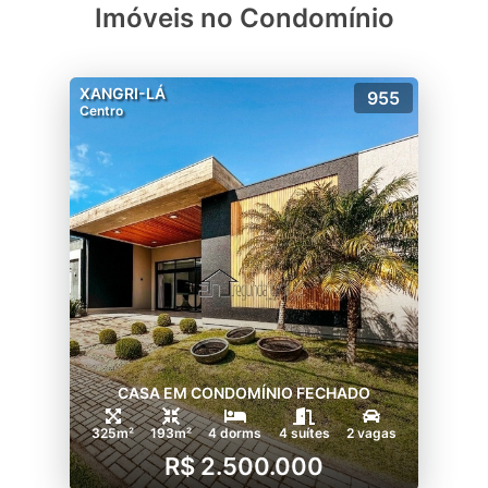
Imóveis no Condomínio
XANGRI-LÁ
955
Centro
CASA EM CONDOMÍNIO FECHADO
325m²
193m²
4 dorms
4 suítes
2 vagas
R$ 2.500.000