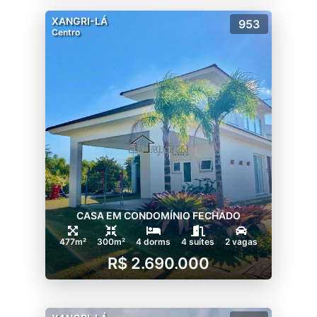
XANGRI-LÁ
953
Centro
CASA EM CONDOMÍNIO FECHADO
477m²
300m²
4 dorms
4 suítes
2 vagas
R$ 2.690.000