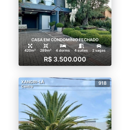
CASA EM CONDOMÍNIO FECHADO
420m²
289m²
4 dorms
4 suítes
2 vagas
R$ 3.500.000
XANGRI-LÁ
918
Centro