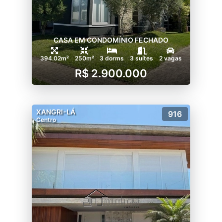
CASA EM CONDOMÍNIO FECHADO
394.02m²
250m²
3 dorms
3 suítes
2 vagas
R$ 2.900.000
XANGRI-LÁ
916
Centro