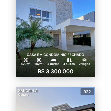
CASA EM CONDOMÍNIO FECHADO
420m²
182m²
4 dorms
4 suítes
2 vagas
R$ 3.300.000
XANGRI-LÁ
922
Centro