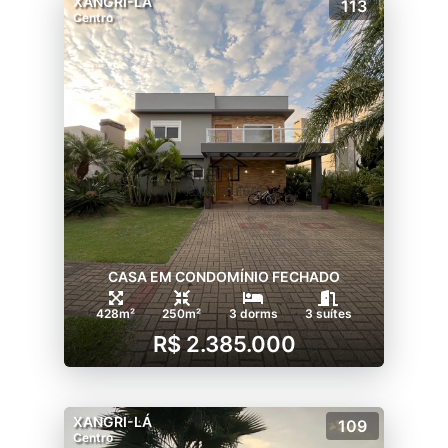
XANGRI-LÁ
113
Centro
CASA EM CONDOMÍNIO FECHADO
428m²
250m²
3 dorms
3 suítes
R$ 2.385.000
XANGRI-LÁ
109
Centro