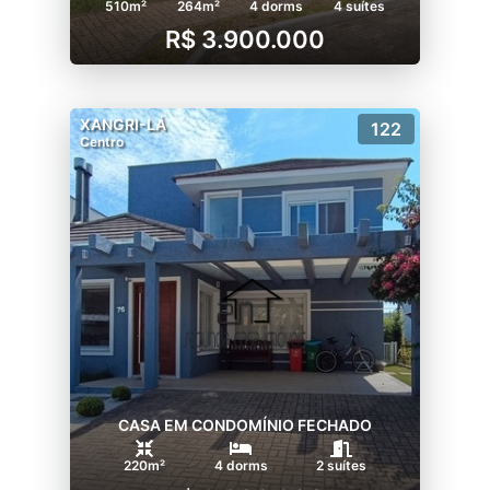
510m²
264m²
4 dorms
4 suítes
R$ 3.900.000
XANGRI-LÁ
122
Centro
CASA EM CONDOMÍNIO FECHADO
220m²
4 dorms
2 suítes