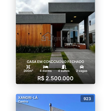
CASA EM CONDOMÍNIO FECHADO
200m²
4 dorms
4 suítes
2 vagas
R$ 2.500.000
XANGRI-LÁ
923
Centro