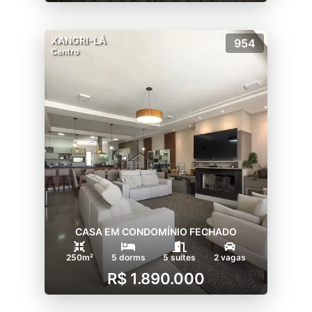
XANGRI-LÁ
954
Centro
CASA EM CONDOMÍNIO FECHADO
250m²
5 dorms
5 suítes
2 vagas
R$ 1.890.000