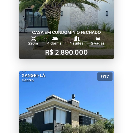
CASA EM CONDOMÍNIO FECHADO
220m²
4 dorms
4 suítes
2 vagas
R$ 2.890.000
XANGRI-LÁ
917
Centro