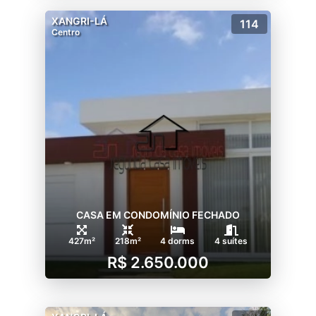
XANGRI-LÁ
114
Centro
CASA EM CONDOMÍNIO FECHADO
427m²
218m²
4 dorms
4 suítes
R$ 2.650.000