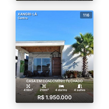
XANGRI-LÁ
116
Centro
CASA EM CONDOMÍNIO FECHADO
418m²
210m²
4 dorms
4 suítes
R$ 1.950.000