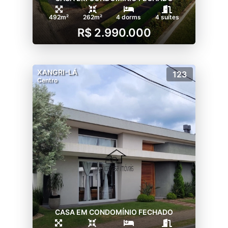
492m²
262m²
4 dorms
4 suítes
R$ 2.990.000
XANGRI-LÁ
123
Centro
CASA EM CONDOMÍNIO FECHADO